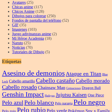
Avatares
(25)
Chicas anime
(117)
Chicos Anime
(128)
Dibujos para colorear
(250)
Fondos de pantalla del teléfono
(52)
GIF
(35)
Imagenes
(103)
Juego adivinanzas anime
(2)
Mi Héroe Academia
(18)
Naruto
(25)
Noticias
(70)
Tutoriales de Dibujo
(5)
Etiquetas
Asesino de demonios
Ataque en Titan
Blue
Cabello castaño
Cabello morado
Cabello amarillo
Lock
Cabello rosado
Chainsaw Man
Dragon Ball
Cotizaciones
Genshin Impact
Jujutsu Kaisen
One Piece
Haikyuu
Pelo negro
Pelo blanco
Pelo azul
Pelo naranja
Pelo rubio
Pelo verde
Spy x Family
Pokémon
Pelo rojo