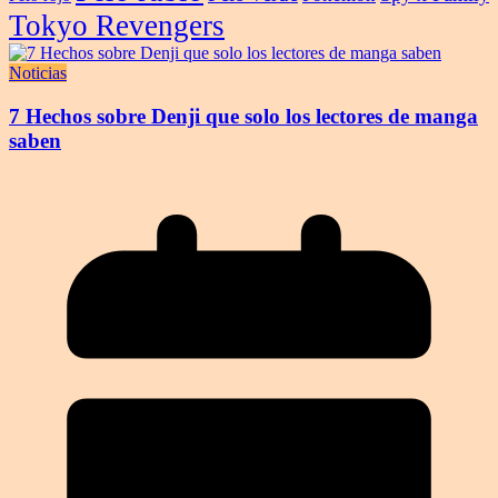
Tokyo Revengers
Noticias
7 Hechos sobre Denji que solo los lectores de manga
saben