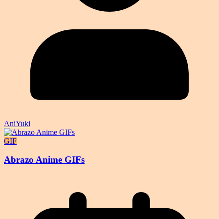
AniYuki
GIF
Abrazo Anime GIFs