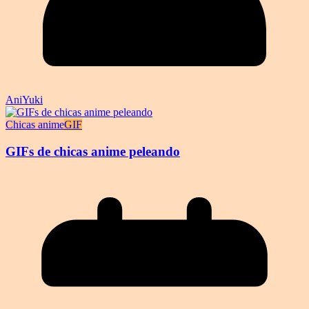
AniYuki
Chicas anime
GIF
GIFs de chicas anime peleando