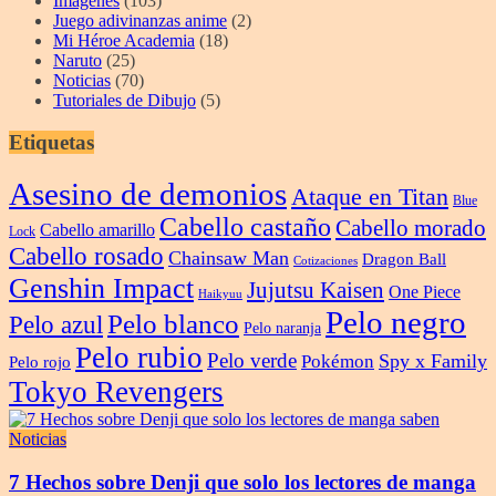
Imagenes
(103)
Juego adivinanzas anime
(2)
Mi Héroe Academia
(18)
Naruto
(25)
Noticias
(70)
Tutoriales de Dibujo
(5)
Etiquetas
Asesino de demonios
Ataque en Titan
Blue
Cabello castaño
Cabello morado
Cabello amarillo
Lock
Cabello rosado
Chainsaw Man
Dragon Ball
Cotizaciones
Genshin Impact
Jujutsu Kaisen
One Piece
Haikyuu
Pelo negro
Pelo blanco
Pelo azul
Pelo naranja
Pelo rubio
Pelo verde
Spy x Family
Pokémon
Pelo rojo
Tokyo Revengers
Noticias
7 Hechos sobre Denji que solo los lectores de manga