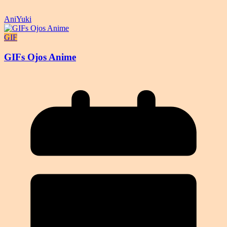
AniYuki
GIF
GIFs Ojos Anime