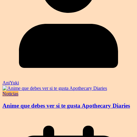
AniYuki
Noticias
Anime que debes ver si te gusta Apothecary Diaries