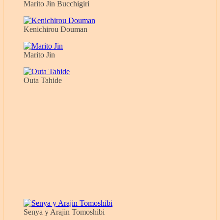
Marito Jin Bucchigiri
Kenichirou Douman
Marito Jin
Outa Tahide
Senya y Arajin Tomoshibi