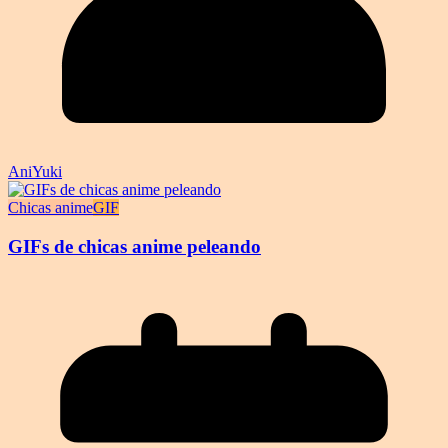
AniYuki
Chicas anime
GIF
GIFs de chicas anime peleando