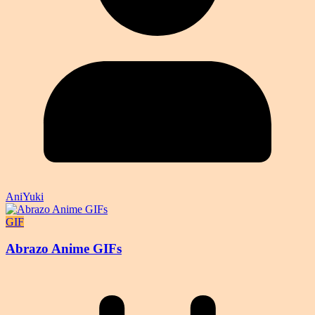
AniYuki
GIF
Abrazo Anime GIFs