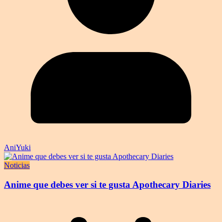
AniYuki
Noticias
Anime que debes ver si te gusta Apothecary Diaries