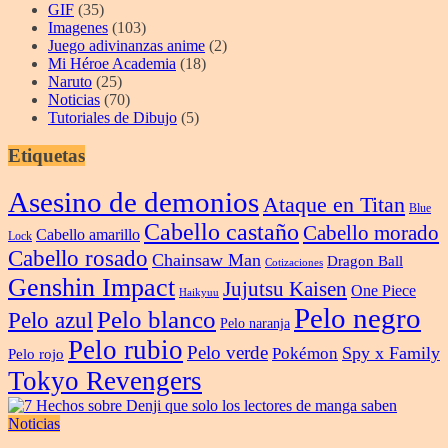
GIF
(35)
Imagenes
(103)
Juego adivinanzas anime
(2)
Mi Héroe Academia
(18)
Naruto
(25)
Noticias
(70)
Tutoriales de Dibujo
(5)
Etiquetas
Asesino de demonios
Ataque en Titan
Blue
Cabello castaño
Cabello morado
Cabello amarillo
Lock
Cabello rosado
Chainsaw Man
Dragon Ball
Cotizaciones
Genshin Impact
Jujutsu Kaisen
One Piece
Haikyuu
Pelo negro
Pelo blanco
Pelo azul
Pelo naranja
Pelo rubio
Pelo verde
Spy x Family
Pokémon
Pelo rojo
Tokyo Revengers
Noticias