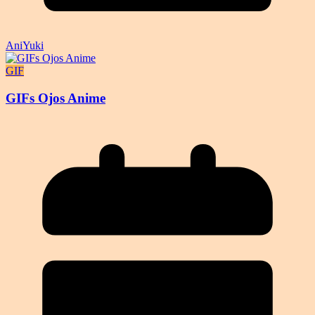
AniYuki
GIF
GIFs Ojos Anime