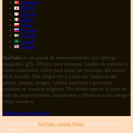
Português
日本語
Français
Italiano
Polski
Русский
Svenska
العربية
English
AniYuki
es un portal de entretenimiento que alberga
imágenes, gifs, dibujos para colorear, fondos de pantalla y
varios materiales útiles para todas las personas del anime
en el mundo. Nos alegra ver a todos los fanáticos del
anime, manga, juegos, cultura japonesa y personas
curiosas en nuestras páginas. No olvide marcar el sitio en
caso de negociaciones importantes e informar a sus amigos
sobre nosotros.
Política de privacidad
Copyright © 2026
AniYuki – Anime Portal
. Todos los derechos
reservados.