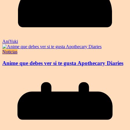
AniYuki
Noticias
Anime que debes ver si te gusta Apothecary Diaries