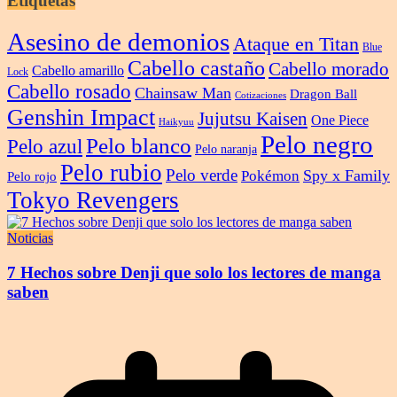
Etiquetas
Asesino de demonios
Ataque en Titan
Blue
Cabello castaño
Cabello morado
Cabello amarillo
Lock
Cabello rosado
Chainsaw Man
Dragon Ball
Cotizaciones
Genshin Impact
Jujutsu Kaisen
One Piece
Haikyuu
Pelo negro
Pelo blanco
Pelo azul
Pelo naranja
Pelo rubio
Pelo verde
Spy x Family
Pokémon
Pelo rojo
Tokyo Revengers
Noticias
7 Hechos sobre Denji que solo los lectores de manga
saben