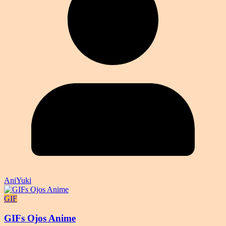
AniYuki
GIF
GIFs Ojos Anime