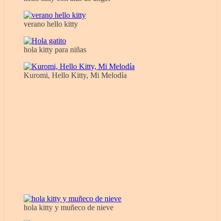
verano hello kitty
hola kitty para niñas
Kuromi, Hello Kitty, Mi Melodía
hola kitty y muñeco de nieve