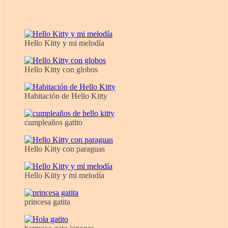
Hello Kitty y mi melodía
Hello Kitty con globos
Habitación de Hello Kitty
cumpleaños gatito
Hello Kitty con paraguas
Hello Kitty y mi melodía
princesa gatita