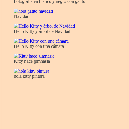
Fotografía en blanco y negro con gatito
Navidad
Hello Kitty y árbol de Navidad
Hello Kitty con una cámara
Kitty hace gimnasia
hola kitty pintura