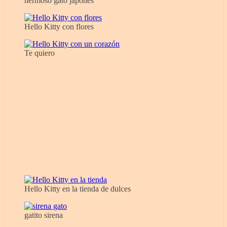
hermoso gato japones
Hello Kitty con flores
Te quiero
Hello Kitty en la tienda de dulces
gatito sirena