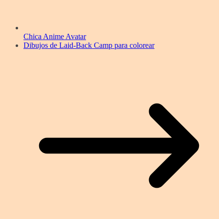
Chica Anime Avatar
Dibujos de Laid-Back Camp para colorear