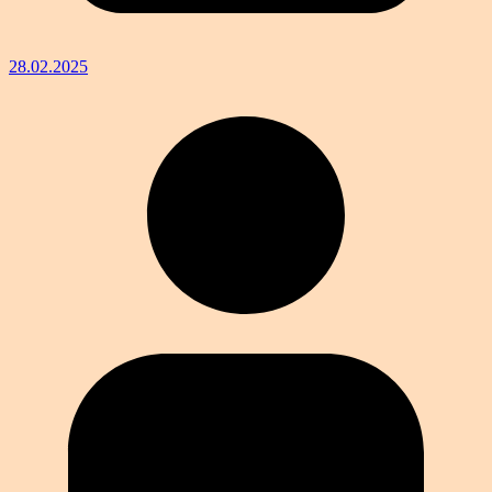
28.02.2025