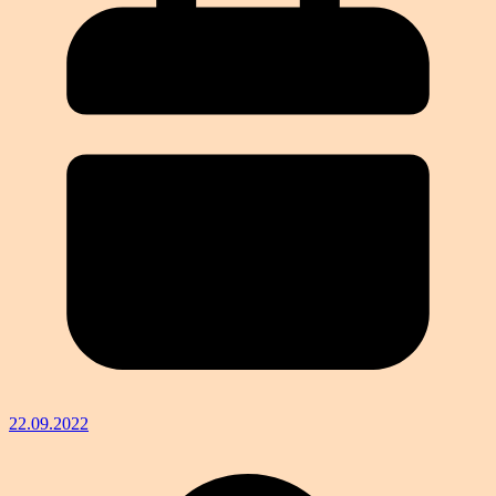
22.09.2022