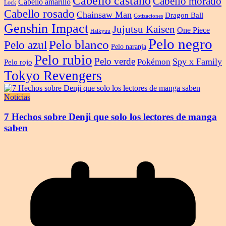
Cabello castaño
Cabello morado
Cabello amarillo
Lock
Cabello rosado
Chainsaw Man
Dragon Ball
Cotizaciones
Genshin Impact
Jujutsu Kaisen
One Piece
Haikyuu
Pelo negro
Pelo blanco
Pelo azul
Pelo naranja
Pelo rubio
Pelo verde
Spy x Family
Pokémon
Pelo rojo
Tokyo Revengers
Noticias
7 Hechos sobre Denji que solo los lectores de manga
saben