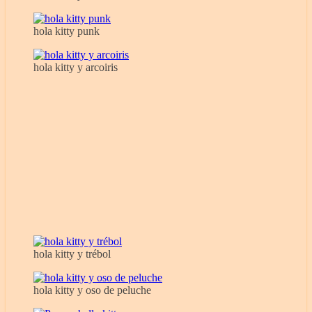
hola kitty punk
hola kitty y arcoiris
hola kitty y trébol
hola kitty y oso de peluche