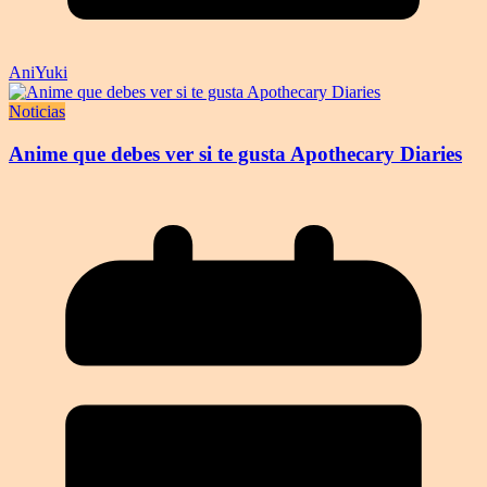
AniYuki
Noticias
Anime que debes ver si te gusta Apothecary Diaries