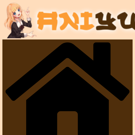
Saltar
al
contenido