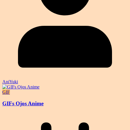
AniYuki
GIF
GIFs Ojos Anime