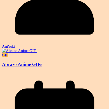
AniYuki
GIF
Abrazo Anime GIFs