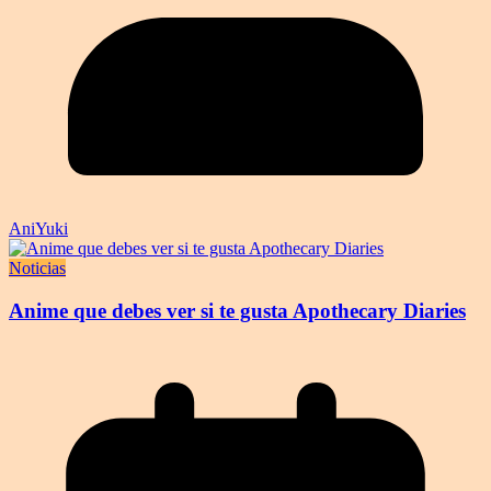
AniYuki
Noticias
Anime que debes ver si te gusta Apothecary Diaries