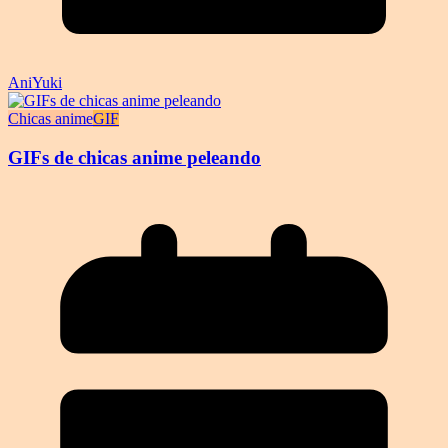
AniYuki
Chicas anime
GIF
GIFs de chicas anime peleando