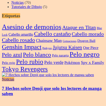
Noticias
(70)
Tutoriales de Dibujo
(5)
Etiquetas
Asesino de demonios
Ataque en Titan
Blue
Cabello castaño
Cabello morado
Cabello amarillo
Lock
Cabello rosado
Chainsaw Man
Dragon Ball
Cotizaciones
Genshin Impact
Jujutsu Kaisen
One Piece
Haikyuu
Pelo negro
Pelo blanco
Pelo azul
Pelo naranja
Pelo rubio
Pelo verde
Spy x Family
Pokémon
Pelo rojo
Tokyo Revengers
Noticias
7 Hechos sobre Denji que solo los lectores de manga
saben