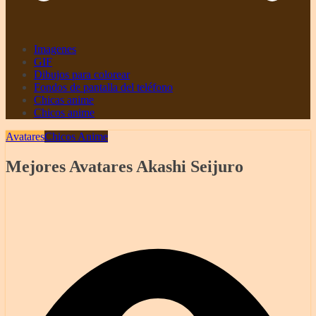
Imagenes
GIF
Dibujos para colorear
Fondos de pantalla del teléfono
Chicas anime
Chicos anime
Avatares
Chicos Anime
Mejores Avatares Akashi Seijuro