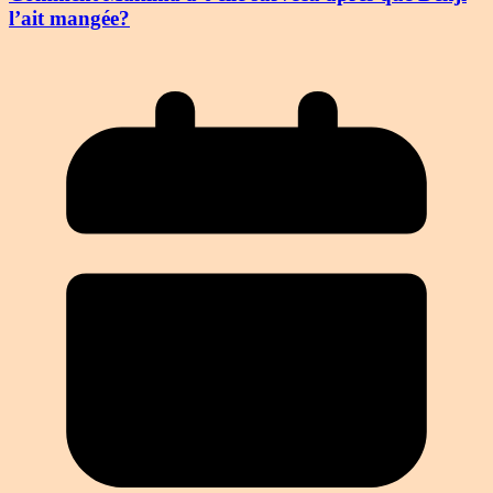
l’ait mangée?