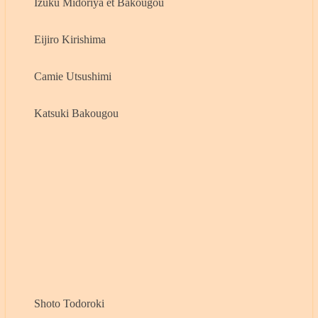
Izuku Midoriya et Bakougou
Eijiro Kirishima
Camie Utsushimi
Katsuki Bakougou
Shoto Todoroki