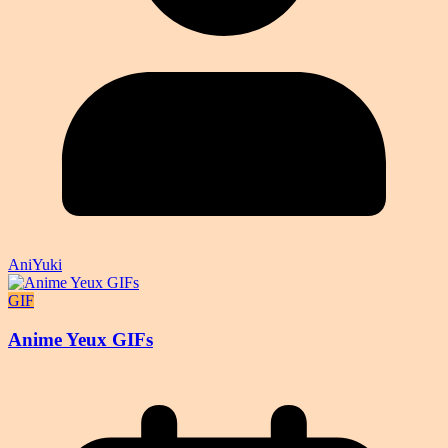
AniYuki
GIF
Anime Yeux GIFs