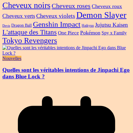
Cheveux noirs
Cheveux roses
Cheveux roux
Demon Slayer
Cheveux violets
Cheveux verts
Genshin Impact
Jujutsu Kaisen
Dragon Ball
Haikyuu
Devis
L'attaque des Titans
Pokémon
One Piece
Spy x Family
Tokyo Revengers
Nouvelles
Quelles sont les véritables intentions de Jinpachi Ego
dans Blue Lock ?