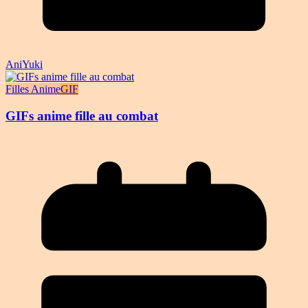
AniYuki
Filles Anime
GIF
GIFs anime fille au combat