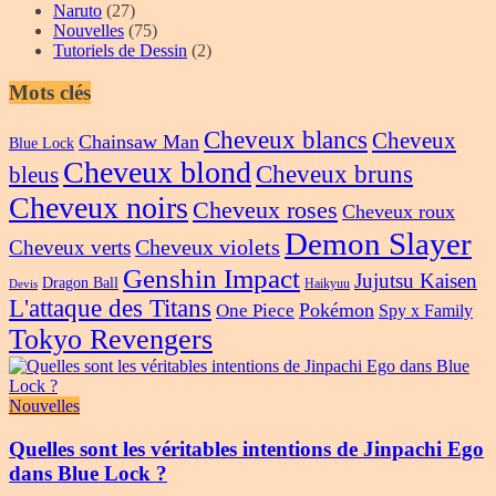
Naruto
(27)
Nouvelles
(75)
Tutoriels de Dessin
(2)
Mots clés
Cheveux blancs
Cheveux
Chainsaw Man
Blue Lock
Cheveux blond
Cheveux bruns
bleus
Cheveux noirs
Cheveux roses
Cheveux roux
Demon Slayer
Cheveux violets
Cheveux verts
Genshin Impact
Jujutsu Kaisen
Dragon Ball
Haikyuu
Devis
L'attaque des Titans
Pokémon
One Piece
Spy x Family
Tokyo Revengers
Nouvelles
Quelles sont les véritables intentions de Jinpachi Ego
dans Blue Lock ?