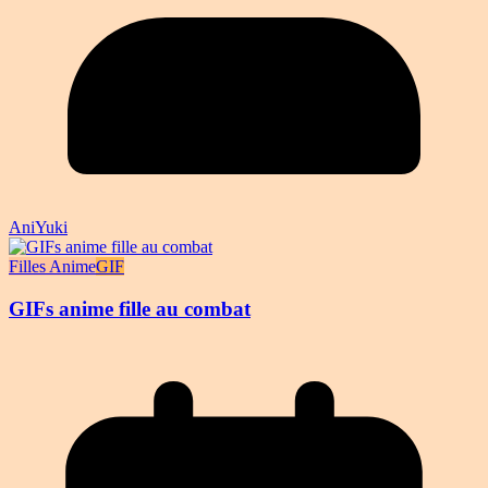
AniYuki
Filles Anime
GIF
GIFs anime fille au combat