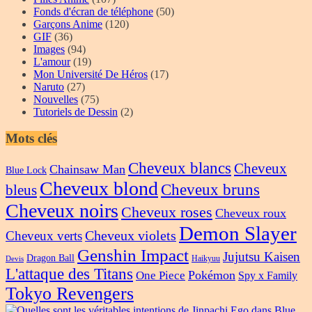
Fonds d'écran de téléphone
(50)
Garçons Anime
(120)
GIF
(36)
Images
(94)
L'amour
(19)
Mon Université De Héros
(17)
Naruto
(27)
Nouvelles
(75)
Tutoriels de Dessin
(2)
Mots clés
Cheveux blancs
Cheveux
Chainsaw Man
Blue Lock
Cheveux blond
Cheveux bruns
bleus
Cheveux noirs
Cheveux roses
Cheveux roux
Demon Slayer
Cheveux violets
Cheveux verts
Genshin Impact
Jujutsu Kaisen
Dragon Ball
Haikyuu
Devis
L'attaque des Titans
Pokémon
One Piece
Spy x Family
Tokyo Revengers