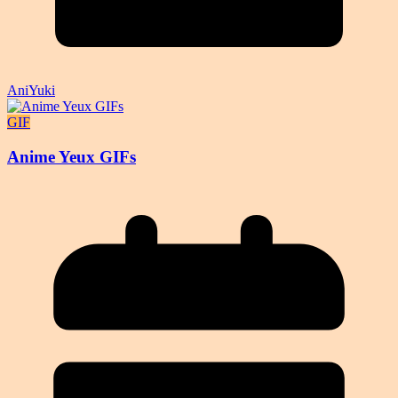
AniYuki
GIF
Anime Yeux GIFs