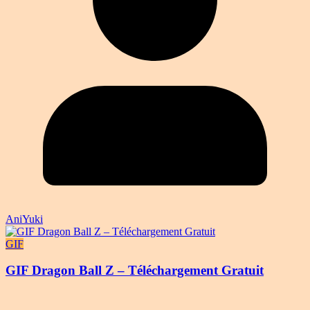
AniYuki
GIF
GIF Dragon Ball Z – Téléchargement Gratuit