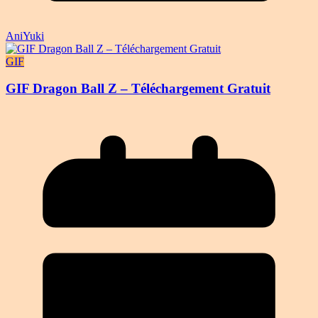
AniYuki
GIF
GIF Dragon Ball Z – Téléchargement Gratuit