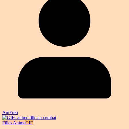
AniYuki
Filles Anime
GIF