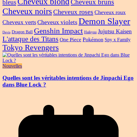
Cheveux blond
Cheveux bruns
bleus
Cheveux noirs
Cheveux roses
Cheveux roux
Demon Slayer
Cheveux violets
Cheveux verts
Genshin Impact
Jujutsu Kaisen
Dragon Ball
Haikyuu
Devis
L'attaque des Titans
Pokémon
One Piece
Spy x Family
Tokyo Revengers
Nouvelles
Quelles sont les véritables intentions de Jinpachi Ego
dans Blue Lock ?