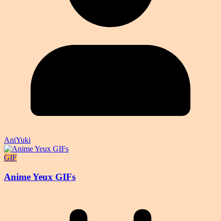
AniYuki
GIF
Anime Yeux GIFs