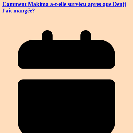
Comment Makima a-t-elle survécu après que Denji
l’ait mangée?