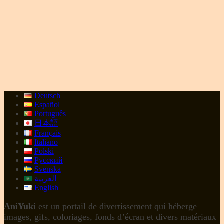
Deutsch
Español
Português
日本語
Français
Italiano
Polski
Русский
Svenska
العربية
English
AniYuki
est un portail de divertissement qui héberge
images, gifs, coloriages, fonds d’écran et divers matériaux