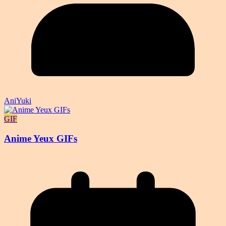
AniYuki
GIF
Anime Yeux GIFs