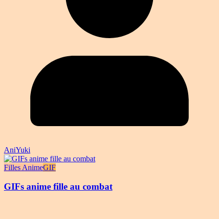
AniYuki
Filles Anime
GIF
GIFs anime fille au combat