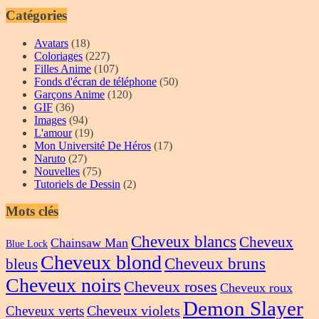
Catégories
Avatars
(18)
Coloriages
(227)
Filles Anime
(107)
Fonds d'écran de téléphone
(50)
Garçons Anime
(120)
GIF
(36)
Images
(94)
L'amour
(19)
Mon Université De Héros
(17)
Naruto
(27)
Nouvelles
(75)
Tutoriels de Dessin
(2)
Mots clés
Cheveux blancs
Cheveux
Chainsaw Man
Blue Lock
Cheveux blond
Cheveux bruns
bleus
Cheveux noirs
Cheveux roses
Cheveux roux
Demon Slayer
Cheveux violets
Cheveux verts