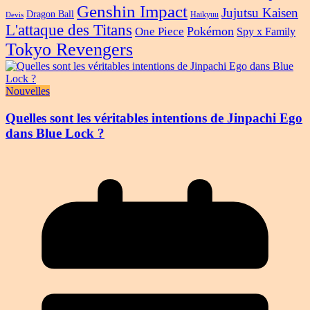
Genshin Impact
Jujutsu Kaisen
Dragon Ball
Haikyuu
Devis
L'attaque des Titans
Pokémon
One Piece
Spy x Family
Tokyo Revengers
Nouvelles
Quelles sont les véritables intentions de Jinpachi Ego
dans Blue Lock ?