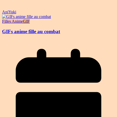
AniYuki
Filles Anime
GIF
GIFs anime fille au combat