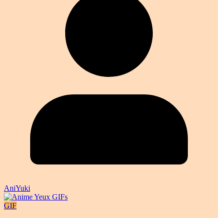
AniYuki
GIF