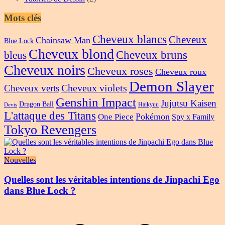
Mots clés
Cheveux blancs
Cheveux
Chainsaw Man
Blue Lock
Cheveux blond
Cheveux bruns
bleus
Cheveux noirs
Cheveux roses
Cheveux roux
Demon Slayer
Cheveux violets
Cheveux verts
Genshin Impact
Jujutsu Kaisen
Dragon Ball
Haikyuu
Devis
L'attaque des Titans
Pokémon
One Piece
Spy x Family
Tokyo Revengers
Nouvelles
Quelles sont les véritables intentions de Jinpachi Ego
dans Blue Lock ?