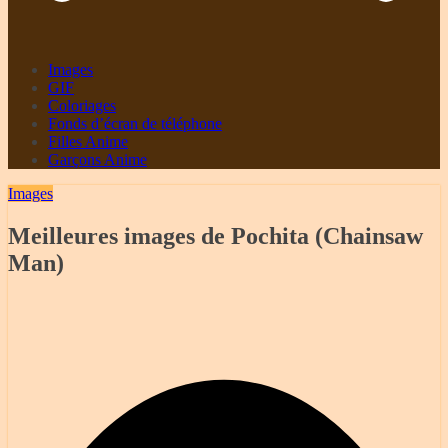
Images
GIF
Coloriages
Fonds d’écran de téléphone
Filles Anime
Garçons Anime
Images
Meilleures images de Pochita (Chainsaw
Man)