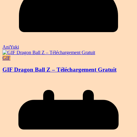
AniYuki
GIF
GIF Dragon Ball Z – Téléchargement Gratuit