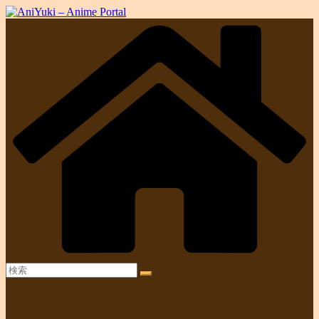
コ
ン
テ
ン
ツ
へ
ス
キ
ッ
プ