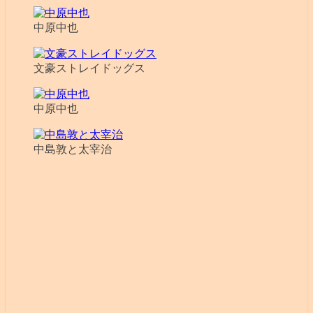
中原中也
文豪ストレイドッグス
中原中也
中島敦と太宰治