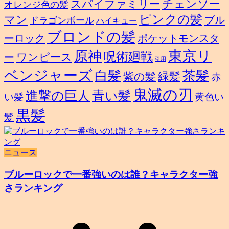
スパイファミリー
チェンソー
オレンジ色の髪
ピンクの髪
マン
ブル
ドラゴンボール
ハイキュー
ブロンドの髪
ーロック
ポケットモンスタ
東京リ
原神
呪術廻戦
ワンピース
ー
引用
ベンジャーズ
白髪
茶髪
緑髪
紫の髪
赤
鬼滅の刃
進撃の巨人
青い髪
い髪
黄色い
黒髪
髪
ニュース
ブルーロックで一番強いのは誰？キャラクター強
さランキング