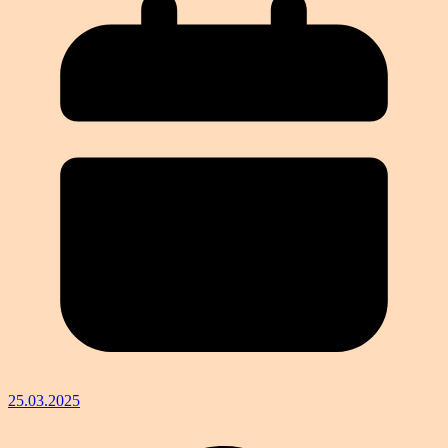
25.03.2025