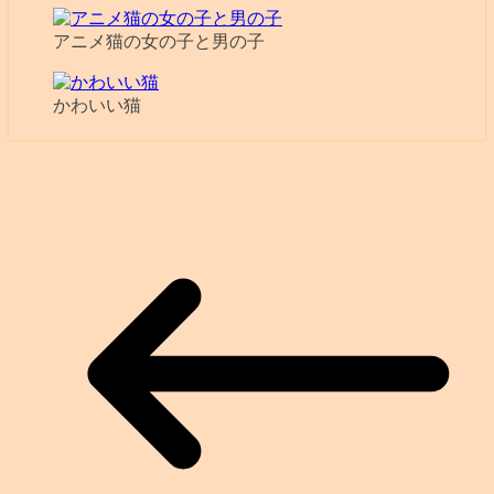
アニメ猫の女の子と男の子
かわいい猫