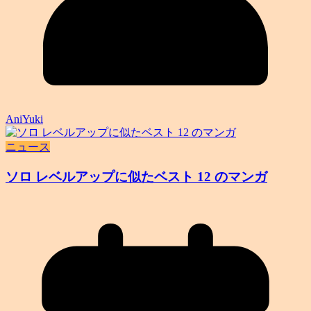
AniYuki
ニュース
ソロ レベルアップに似たベスト 12 のマンガ