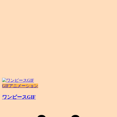
GIFアニメーション
ワンピースGIF