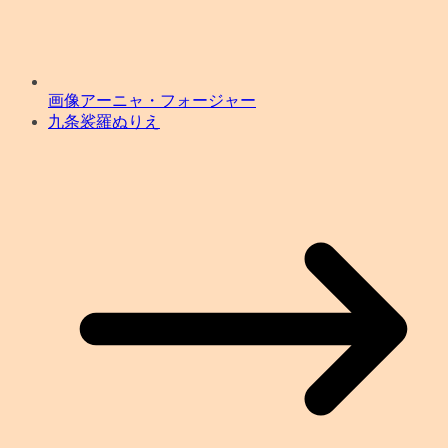
画像アーニャ・フォージャー
九条裟羅ぬりえ