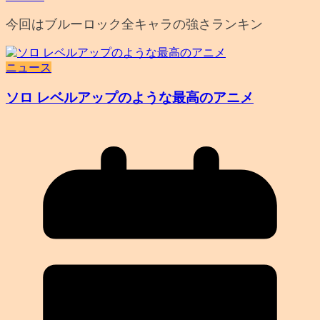
今回はブルーロック全キャラの強さランキン
ニュース
ソロ レベルアップのような最高のアニメ