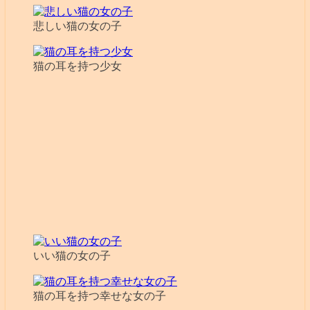
悲しい猫の女の子
猫の耳を持つ少女
いい猫の女の子
猫の耳を持つ幸せな女の子