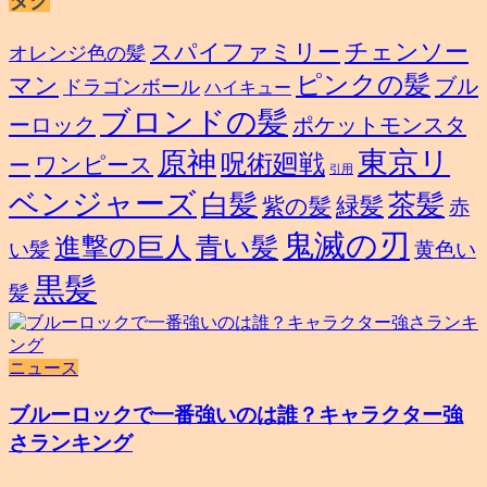
タグ
スパイファミリー
チェンソー
オレンジ色の髪
ピンクの髪
マン
ブル
ドラゴンボール
ハイキュー
ブロンドの髪
ーロック
ポケットモンスタ
東京リ
原神
呪術廻戦
ワンピース
ー
引用
ベンジャーズ
白髪
茶髪
緑髪
紫の髪
赤
鬼滅の刃
進撃の巨人
青い髪
い髪
黄色い
黒髪
髪
ニュース
ブルーロックで一番強いのは誰？キャラクター強
さランキング