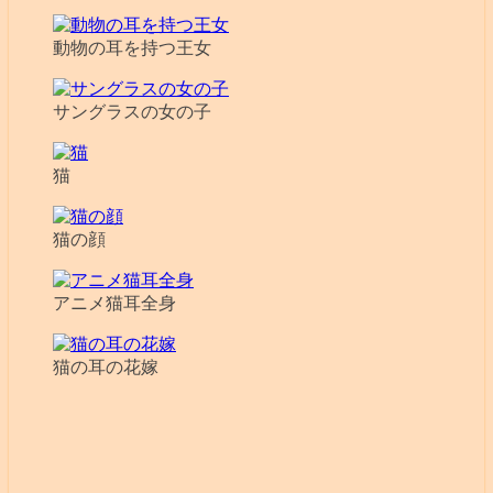
動物の耳を持つ王女
サングラスの女の子
猫
猫の顔
アニメ猫耳全身
猫の耳の花嫁