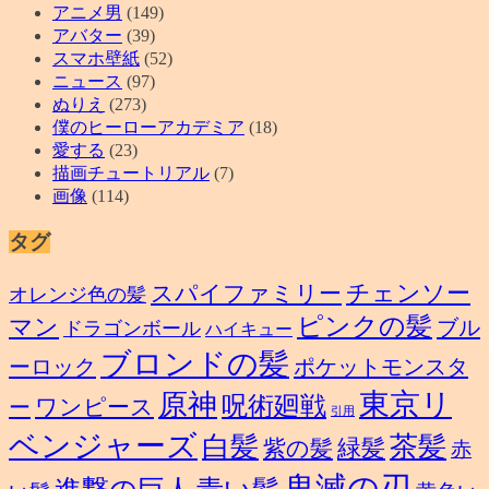
アニメ男
(149)
アバター
(39)
スマホ壁紙
(52)
ニュース
(97)
ぬりえ
(273)
僕のヒーローアカデミア
(18)
愛する
(23)
描画チュートリアル
(7)
画像
(114)
タグ
スパイファミリー
チェンソー
オレンジ色の髪
ピンクの髪
マン
ブル
ドラゴンボール
ハイキュー
ブロンドの髪
ーロック
ポケットモンスタ
東京リ
原神
呪術廻戦
ワンピース
ー
引用
ベンジャーズ
白髪
茶髪
緑髪
紫の髪
赤
鬼滅の刃