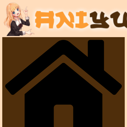
コ
ン
テ
ン
ツ
へ
ス
キ
ッ
プ