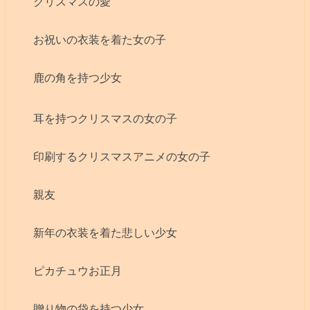
クリスマスの愛
お祝いの衣装を着た女の子
鹿の角を持つ少女
耳を持つクリスマスの女の子
印刷するクリスマスアニメの女の子
親友
新年の衣装を着た悲しい少女
ピカチュウお正月
贈り物の袋を持つ少女