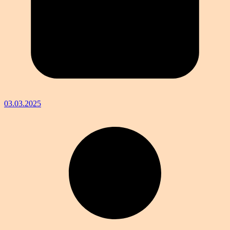
03.03.2025