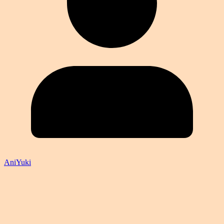
AniYuki