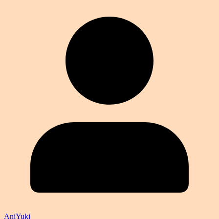
AniYuki