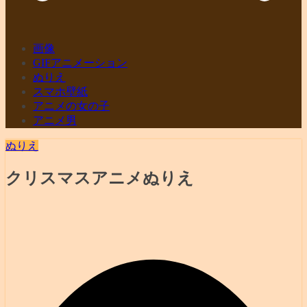
画像
GIFアニメーション
ぬりえ
スマホ壁紙
アニメの女の子
アニメ男
ぬりえ
クリスマスアニメぬりえ