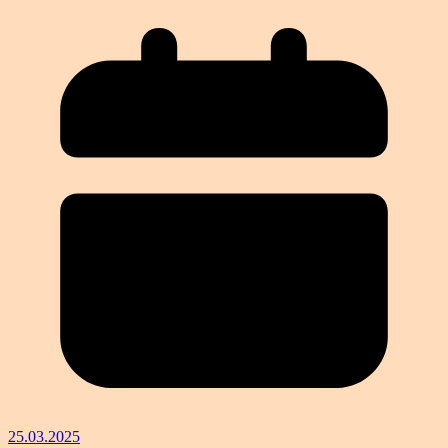
25.03.2025