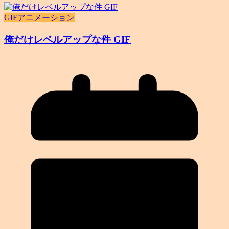
GIFアニメーション
俺だけレベルアップな件 GIF