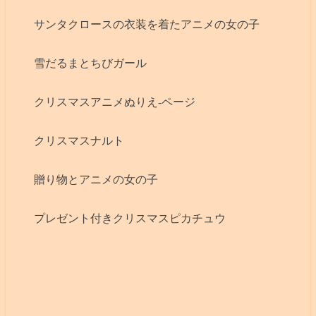
サンタクロースの衣装を着たアニメの女の子
雪だるまとちびガール
クリスマスアニメぬりえ-ページ
クリスマスナルト
贈り物とアニメの女の子
プレゼント付きクリスマスピカチュウ