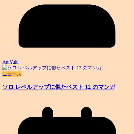
AniYuki
ニュース
ソロ レベルアップに似たベスト 12 のマンガ