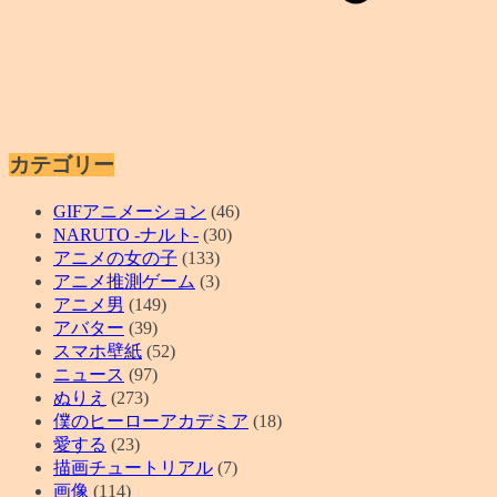
カテゴリー
GIFアニメーション
(46)
NARUTO -ナルト-
(30)
アニメの女の子
(133)
アニメ推測ゲーム
(3)
アニメ男
(149)
アバター
(39)
スマホ壁紙
(52)
ニュース
(97)
ぬりえ
(273)
僕のヒーローアカデミア
(18)
愛する
(23)
描画チュートリアル
(7)
画像
(114)