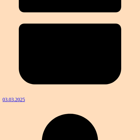
03.03.2025