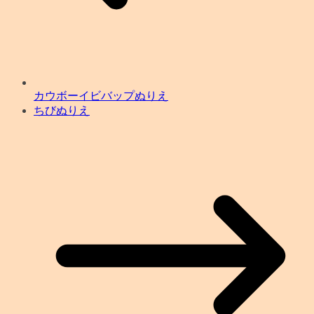
カウボーイビバップぬりえ
ちびぬりえ