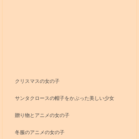
クリスマスの女の子
サンタクロースの帽子をかぶった美しい少女
贈り物とアニメの女の子
冬服のアニメの女の子