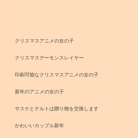
クリスマスアニメの女の子
クリスマスデーモンスレイヤー
印刷可能なクリスマスアニメの女の子
新年のアニメの女の子
サスケとナルトは贈り物を交換します
かわいいカップル新年