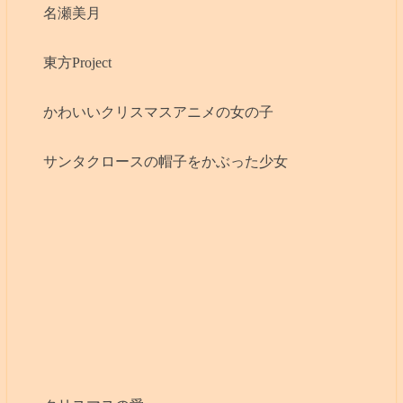
名瀬美月
東方Project
かわいいクリスマスアニメの女の子
サンタクロースの帽子をかぶった少女