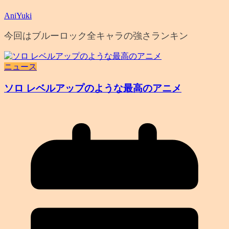
AniYuki
今回はブルーロック全キャラの強さランキン
ニュース
ソロ レベルアップのような最高のアニメ