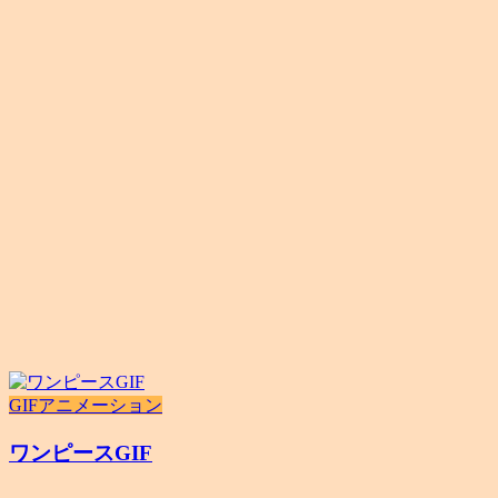
GIFアニメーション
ワンピースGIF