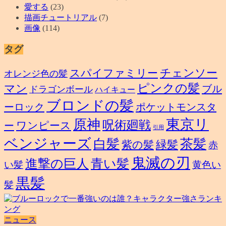
愛する
(23)
描画チュートリアル
(7)
画像
(114)
タグ
スパイファミリー
チェンソー
オレンジ色の髪
ピンクの髪
マン
ブル
ドラゴンボール
ハイキュー
ブロンドの髪
ーロック
ポケットモンスタ
東京リ
原神
呪術廻戦
ワンピース
ー
引用
ベンジャーズ
白髪
茶髪
緑髪
紫の髪
赤
鬼滅の刃
進撃の巨人
青い髪
い髪
黄色い
黒髪
髪
ニュース