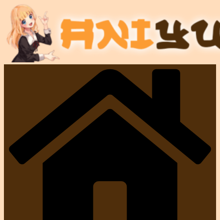
コ
ン
テ
ン
ツ
へ
ス
キ
ッ
プ