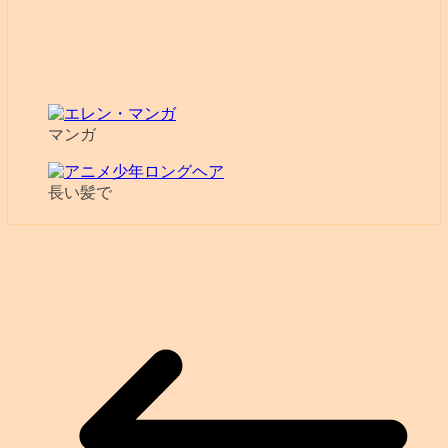
マンガ
長い髪で