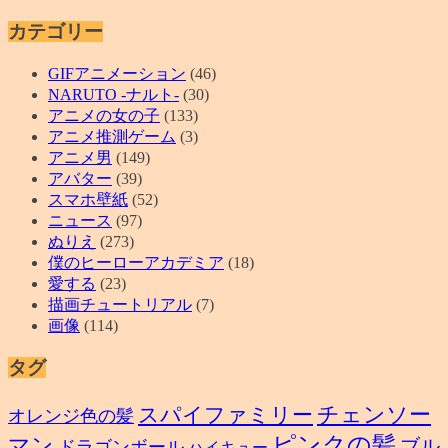
カテゴリー
GIFアニメーション
(46)
NARUTO -ナルト-
(30)
アニメの女の子
(133)
アニメ推測ゲーム
(3)
アニメ男
(149)
アバター
(39)
スマホ壁紙
(52)
ニュース
(97)
ぬりえ
(273)
僕のヒーローアカデミア
(18)
愛する
(23)
描画チュートリアル
(7)
画像
(114)
タグ
スパイファミリー
チェンソー
オレンジ色の髪
ピンクの髪
マン
ブル
ドラゴンボール
ハイキュー