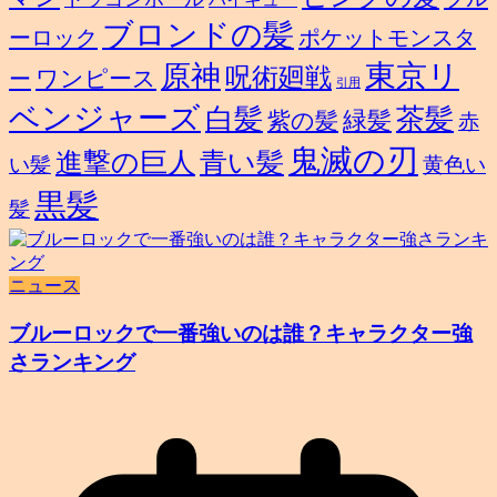
ブロンドの髪
ーロック
ポケットモンスタ
東京リ
原神
呪術廻戦
ワンピース
ー
引用
ベンジャーズ
白髪
茶髪
緑髪
紫の髪
赤
鬼滅の刃
進撃の巨人
青い髪
い髪
黄色い
黒髪
髪
ニュース
ブルーロックで一番強いのは誰？キャラクター強
さランキング