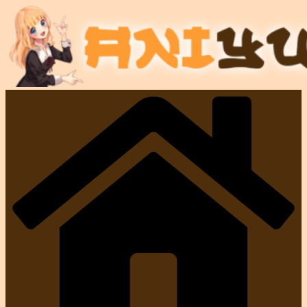
コ
ン
テ
ン
ツ
へ
ス
キ
ッ
プ