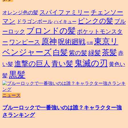
スパイファミリー
チェンソー
オレンジ色の髪
ピンクの髪
マン
ブル
ドラゴンボール
ハイキュー
ブロンドの髪
ーロック
ポケットモンスタ
東京リ
原神
呪術廻戦
ワンピース
ー
引用
ベンジャーズ
白髪
茶髪
緑髪
紫の髪
赤
鬼滅の刃
進撃の巨人
青い髪
い髪
黄色い
黒髪
髪
ニュース
ブルーロックで一番強いのは誰？キャラクター強
さランキング