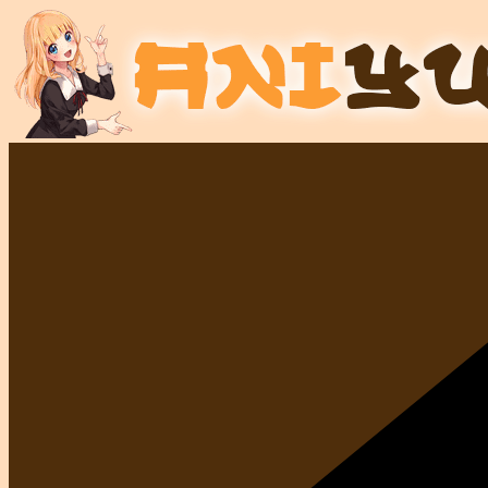
コ
ン
テ
ン
ツ
へ
ス
キ
ッ
プ