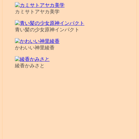
カミサトアヤカ美学
青い髪の少女原神インパクト
かわいい神里綾香
綾香かみさと