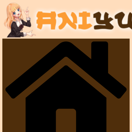
コ
ン
テ
ン
ツ
へ
ス
キ
ッ
プ