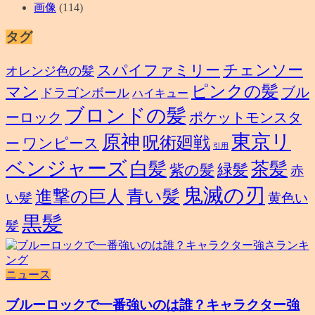
画像
(114)
タグ
スパイファミリー
チェンソー
オレンジ色の髪
ピンクの髪
マン
ブル
ドラゴンボール
ハイキュー
ブロンドの髪
ーロック
ポケットモンスタ
東京リ
原神
呪術廻戦
ワンピース
ー
引用
ベンジャーズ
白髪
茶髪
緑髪
紫の髪
赤
鬼滅の刃
進撃の巨人
青い髪
い髪
黄色い
黒髪
髪
ニュース
ブルーロックで一番強いのは誰？キャラクター強