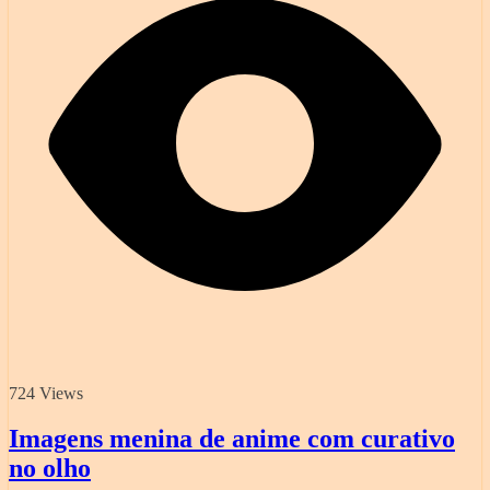
724 Views
Imagens menina de anime com curativo
no olho