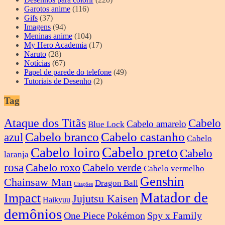
Garotos anime
(116)
Gifs
(37)
Imagens
(94)
Meninas anime
(104)
My Hero Academia
(17)
Naruto
(28)
Notícias
(67)
Papel de parede do telefone
(49)
Tutoriais de Desenho
(2)
Tag
Ataque dos Titãs
Cabelo
Cabelo amarelo
Blue Lock
Cabelo branco
Cabelo castanho
azul
Cabelo
Cabelo preto
Cabelo loiro
Cabelo
laranja
rosa
Cabelo roxo
Cabelo verde
Cabelo vermelho
Genshin
Chainsaw Man
Dragon Ball
Citações
Matador de
Impact
Jujutsu Kaisen
Haikyuu
demônios
One Piece
Pokémon
Spy x Family