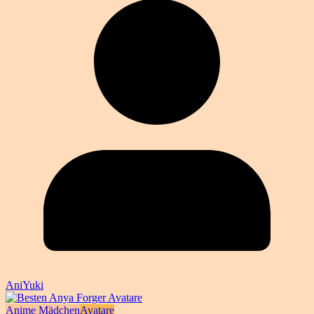
AniYuki
Anime Mädchen
Avatare