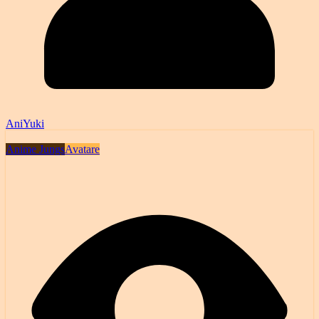
AniYuki
Anime Jungs
Avatare