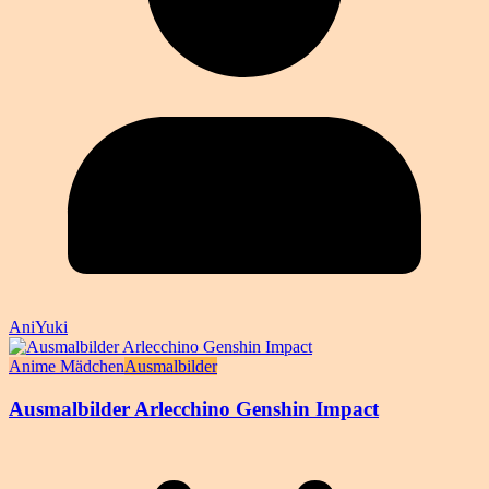
AniYuki
Anime Mädchen
Ausmalbilder
Ausmalbilder Arlecchino Genshin Impact