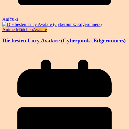
AniYuki
Anime Mädchen
Avatare
Die besten Lucy Avatare (Cyberpunk: Edgerunners)