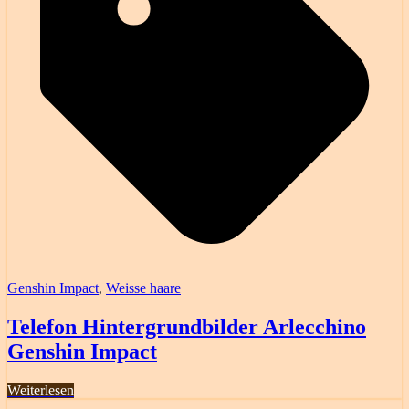
Genshin Impact
,
Weisse haare
Telefon Hintergrundbilder Arlecchino
Genshin Impact
Weiterlesen