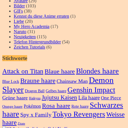
Avatare
(29)
Bilder
(103)
GIFs
(38)
Kennst du diese Anime erraten
(1)
Liebe
(20)
My Hero Academia
(17)
Naruto
(31)
Neuigkeiten
(115)
Telefon Hintergrundbilder
(54)
Zeichen Tutorials
(6)
Stichworte
Blondes haare
Attack on Titan
Blaue haare
Demon
Braune haare
Chainsaw Man
Blue Lock
Slayer
Genshin Impact
Dragon Ball
Gelbes haare
Jujutsu Kaisen
Lila haare
Grüne haare
One Piece
Haikyuu
Schwarzes
Rosa haare
Pokémon
Rote haare
Orange haare
haare
Tokyo Revengers
Weisse
Spy x Family
haare
Zitate