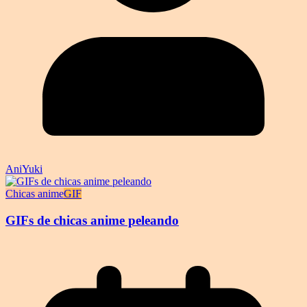
AniYuki
Chicas anime
GIF
GIFs de chicas anime peleando