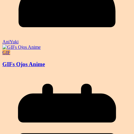
AniYuki
GIF
GIFs Ojos Anime