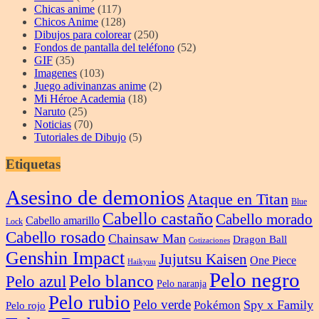
Chicas anime
(117)
Chicos Anime
(128)
Dibujos para colorear
(250)
Fondos de pantalla del teléfono
(52)
GIF
(35)
Imagenes
(103)
Juego adivinanzas anime
(2)
Mi Héroe Academia
(18)
Naruto
(25)
Noticias
(70)
Tutoriales de Dibujo
(5)
Etiquetas
Asesino de demonios
Ataque en Titan
Blue
Cabello castaño
Cabello morado
Cabello amarillo
Lock
Cabello rosado
Chainsaw Man
Dragon Ball
Cotizaciones
Genshin Impact
Jujutsu Kaisen
One Piece
Haikyuu
Pelo negro
Pelo blanco
Pelo azul
Pelo naranja
Pelo rubio
Pelo verde
Spy x Family
Pokémon
Pelo rojo