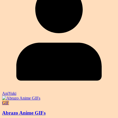
AniYuki
GIF
Abrazo Anime GIFs