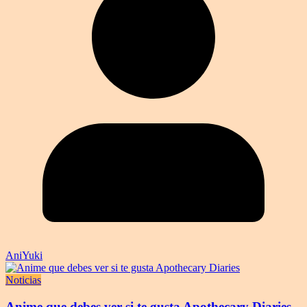
AniYuki
Noticias
Anime que debes ver si te gusta Apothecary Diaries