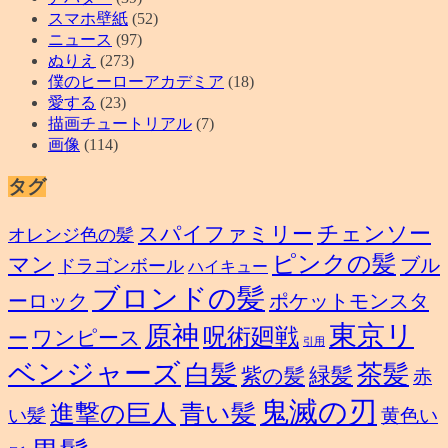
スマホ壁紙
(52)
ニュース
(97)
ぬりえ
(273)
僕のヒーローアカデミア
(18)
愛する
(23)
描画チュートリアル
(7)
画像
(114)
タグ
スパイファミリー
チェンソー
オレンジ色の髪
ピンクの髪
マン
ブル
ドラゴンボール
ハイキュー
ブロンドの髪
ーロック
ポケットモンスタ
東京リ
原神
呪術廻戦
ワンピース
ー
引用
ベンジャーズ
白髪
茶髪
緑髪
紫の髪
赤
鬼滅の刃
進撃の巨人
青い髪
い髪
黄色い