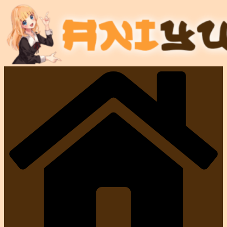
コ
ン
テ
ン
ツ
へ
ス
キ
ッ
プ