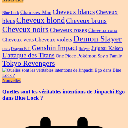
Cheveux blancs
Cheveux
Chainsaw Man
Blue Lock
Cheveux blond
Cheveux bruns
bleus
Cheveux noirs
Cheveux roses
Cheveux roux
Demon Slayer
Cheveux violets
Cheveux verts
Genshin Impact
Jujutsu Kaisen
Dragon Ball
Haikyuu
Devis
L'attaque des Titans
Pokémon
One Piece
Spy x Family
Tokyo Revengers
Nouvelles
Quelles sont les véritables intentions de Jinpachi Ego
dans Blue Lock ?