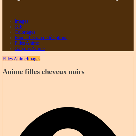
Images
GIF
Coloriages
Fonds d’écran de téléphone
Filles Anime
Garçons Anime
Filles Anime
Images
Anime filles cheveux noirs