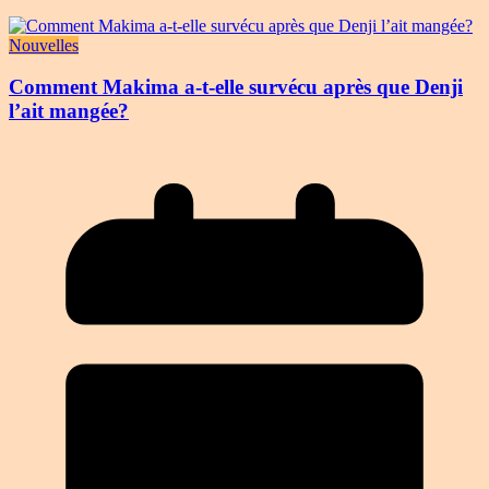
Nouvelles
Comment Makima a-t-elle survécu après que Denji
l’ait mangée?