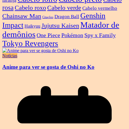
laranja
rosa
Cabelo roxo
Cabelo verde
Cabelo vermelho
Genshin
Chainsaw Man
Dragon Ball
Citações
Matador de
Impact
Jujutsu Kaisen
Haikyuu
demônios
One Piece
Pokémon
Spy x Family
Tokyo Revengers
Notícias
Anime para ver se gosta de Oshi no Ko