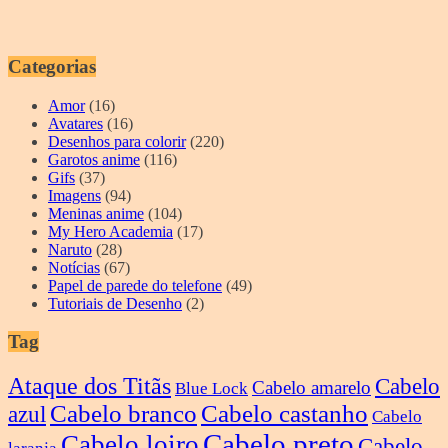
Categorias
Amor
(16)
Avatares
(16)
Desenhos para colorir
(220)
Garotos anime
(116)
Gifs
(37)
Imagens
(94)
Meninas anime
(104)
My Hero Academia
(17)
Naruto
(28)
Notícias
(67)
Papel de parede do telefone
(49)
Tutoriais de Desenho
(2)
Tag
Ataque dos Titãs
Cabelo
Cabelo amarelo
Blue Lock
Cabelo branco
Cabelo castanho
azul
Cabelo
Cabelo preto
Cabelo loiro
Cabelo