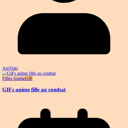
AniYuki
Filles Anime
GIF
GIFs anime fille au combat