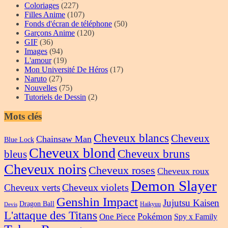
Coloriages
(227)
Filles Anime
(107)
Fonds d'écran de téléphone
(50)
Garçons Anime
(120)
GIF
(36)
Images
(94)
L'amour
(19)
Mon Université De Héros
(17)
Naruto
(27)
Nouvelles
(75)
Tutoriels de Dessin
(2)
Mots clés
Cheveux blancs
Cheveux
Chainsaw Man
Blue Lock
Cheveux blond
Cheveux bruns
bleus
Cheveux noirs
Cheveux roses
Cheveux roux
Demon Slayer
Cheveux violets
Cheveux verts
Genshin Impact
Jujutsu Kaisen
Dragon Ball
Haikyuu
Devis
L'attaque des Titans
Pokémon
One Piece
Spy x Family