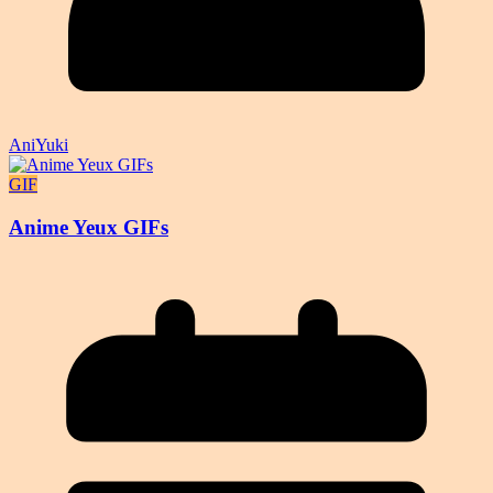
AniYuki
GIF
Anime Yeux GIFs