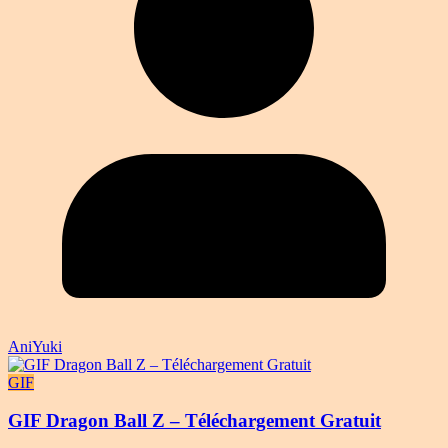
AniYuki
GIF
GIF Dragon Ball Z – Téléchargement Gratuit