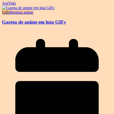
AniYuki
Gifs
Meninas anime
Garota de anime em luta GIFs