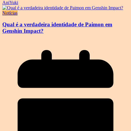
AniYuki
Notícias
Qual é a verdadeira identidade de Paimon em
Genshin Impact?