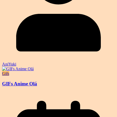
AniYuki
Gifs
GIFs Anime Olá