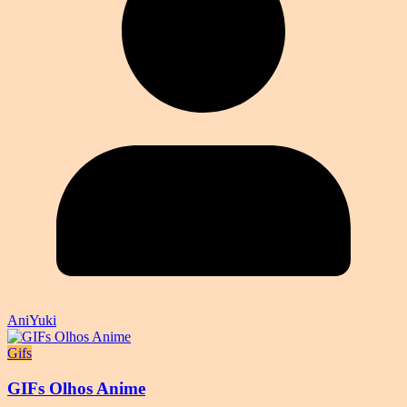
AniYuki
Gifs
GIFs Olhos Anime