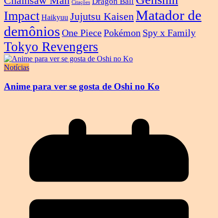
Chainsaw Man
Dragon Ball
Citações
Matador de
Impact
Jujutsu Kaisen
Haikyuu
demônios
One Piece
Pokémon
Spy x Family
Tokyo Revengers
Notícias
Anime para ver se gosta de Oshi no Ko