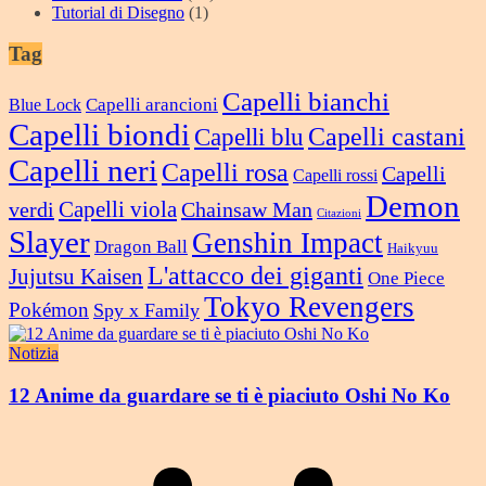
Tutorial di Disegno
(1)
Tag
Capelli bianchi
Capelli arancioni
Blue Lock
Capelli biondi
Capelli castani
Capelli blu
Capelli neri
Capelli rosa
Capelli
Capelli rossi
Demon
verdi
Capelli viola
Chainsaw Man
Citazioni
Slayer
Genshin Impact
Dragon Ball
Haikyuu
L'attacco dei giganti
Jujutsu Kaisen
One Piece
Tokyo Revengers
Pokémon
Spy x Family
Notizia
12 Anime da guardare se ti è piaciuto Oshi No Ko