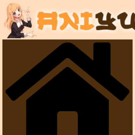
Salta
al
contenuto