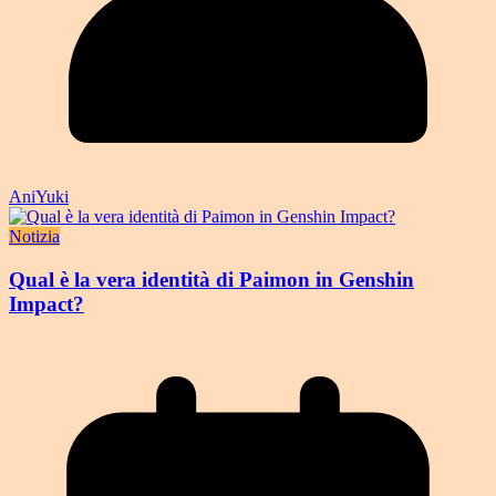
AniYuki
Notizia
Qual è la vera identità di Paimon in Genshin
Impact?