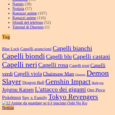
Naruto
(28)
Notizia
(57)
Ragazze anime
(107)
Ragazzi anime
(116)
Sfondi del telefono
(52)
Tutorial di Disegno
(1)
Tag
Capelli bianchi
Capelli arancioni
Blue Lock
Capelli biondi
Capelli castani
Capelli blu
Capelli neri
Capelli rosa
Capelli
Capelli rossi
Demon
verdi
Capelli viola
Chainsaw Man
Citazioni
Slayer
Genshin Impact
Dragon Ball
Haikyuu
L'attacco dei giganti
Jujutsu Kaisen
One Piece
Tokyo Revengers
Pokémon
Spy x Family
Notizia