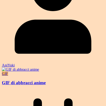
AniYuki
GIF
GIF di abbracci anime