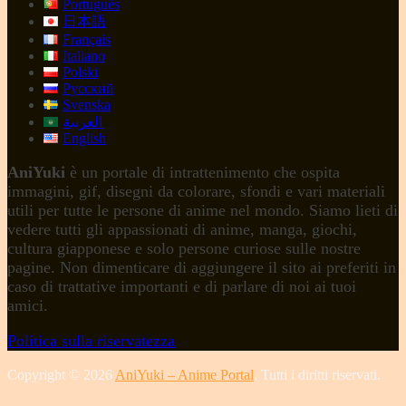
Português
日本語
Français
Italiano
Polski
Русский
Svenska
العربية
English
AniYuki
è un portale di intrattenimento che ospita
immagini, gif, disegni da colorare, sfondi e vari materiali
utili per tutte le persone di anime nel mondo. Siamo lieti di
vedere tutti gli appassionati di anime, manga, giochi,
cultura giapponese e solo persone curiose sulle nostre
pagine. Non dimenticare di aggiungere il sito ai preferiti in
caso di trattative importanti e di parlare di noi ai tuoi
amici.
Politica sulla riservatezza
Copyright © 2026
AniYuki – Anime Portal
. Tutti i diritti riservati.