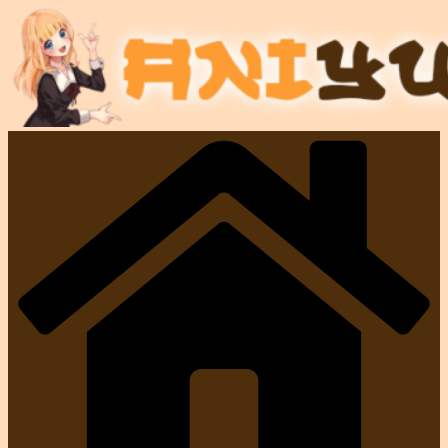
Salta
al
contenuto