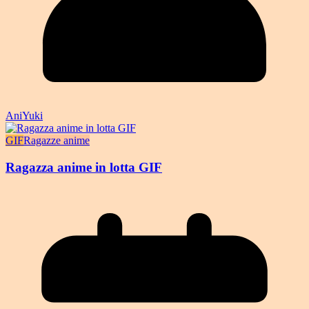
AniYuki
GIF
Ragazze anime
Ragazza anime in lotta GIF