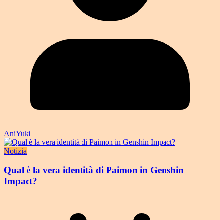
AniYuki
Notizia
Qual è la vera identità di Paimon in Genshin
Impact?