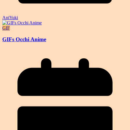
AniYuki
GIF
GIFs Occhi Anime