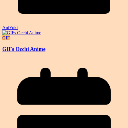
AniYuki
GIF
GIFs Occhi Anime