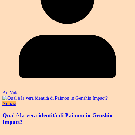
AniYuki
Notizia
Qual è la vera identità di Paimon in Genshin
Impact?