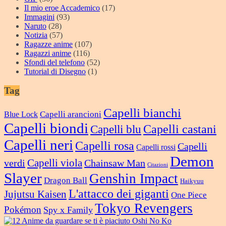
Il mio eroe Accademico
(17)
Immagini
(93)
Naruto
(28)
Notizia
(57)
Ragazze anime
(107)
Ragazzi anime
(116)
Sfondi del telefono
(52)
Tutorial di Disegno
(1)
Tag
Capelli bianchi
Capelli arancioni
Blue Lock
Capelli biondi
Capelli castani
Capelli blu
Capelli neri
Capelli rosa
Capelli
Capelli rossi
Demon
verdi
Capelli viola
Chainsaw Man
Citazioni
Slayer
Genshin Impact
Dragon Ball
Haikyuu
L'attacco dei giganti
Jujutsu Kaisen
One Piece
Tokyo Revengers
Pokémon
Spy x Family