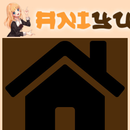
Salta
al
contenuto