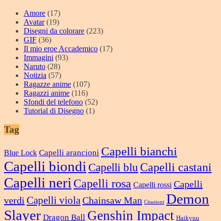
Amore
(17)
Avatar
(19)
Disegni da colorare
(223)
GIF
(36)
Il mio eroe Accademico
(17)
Immagini
(93)
Naruto
(28)
Notizia
(57)
Ragazze anime
(107)
Ragazzi anime
(116)
Sfondi del telefono
(52)
Tutorial di Disegno
(1)
Tag
Capelli bianchi
Capelli arancioni
Blue Lock
Capelli biondi
Capelli castani
Capelli blu
Capelli neri
Capelli rosa
Capelli
Capelli rossi
Demon
verdi
Capelli viola
Chainsaw Man
Citazioni
Slayer
Genshin Impact
Dragon Ball
Haikyuu