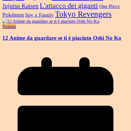
L'attacco dei giganti
Jujutsu Kaisen
One Piece
Tokyo Revengers
Pokémon
Spy x Family
Notizia
12 Anime da guardare se ti è piaciuto Oshi No Ko