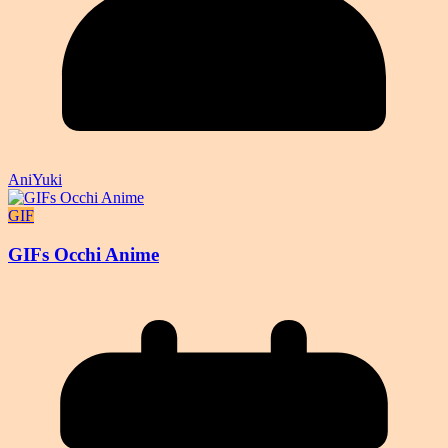
AniYuki
GIF
GIFs Occhi Anime