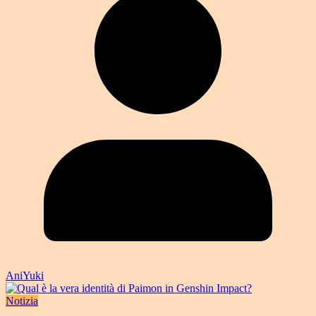
AniYuki
Notizia