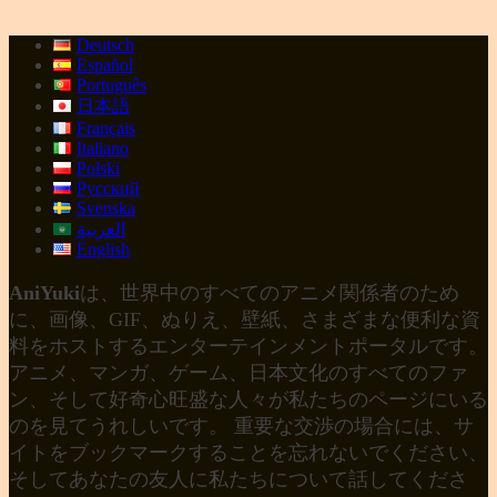
Deutsch
Español
Português
日本語
Français
Italiano
Polski
Русский
Svenska
العربية
English
AniYuki
は、世界中のすべてのアニメ関係者のため
に、画像、GIF、ぬりえ、壁紙、さまざまな便利な資
料をホストするエンターテインメントポータルです。
アニメ、マンガ、ゲーム、日本文化のすべてのファ
ン、そして好奇心旺盛な人々が私たちのページにいる
のを見てうれしいです。 重要な交渉の場合には、サ
イトをブックマークすることを忘れないでください、
そしてあなたの友人に私たちについて話してくださ