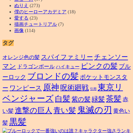
ぬりえ
(273)
僕のヒーローアカデミア
(18)
愛する
(23)
描画チュートリアル
(7)
画像
(114)
タグ
スパイファミリー
チェンソー
オレンジ色の髪
ピンクの髪
マン
ブル
ドラゴンボール
ハイキュー
ブロンドの髪
ーロック
ポケットモンスタ
東京リ
原神
呪術廻戦
ワンピース
ー
引用
ベンジャーズ
白髪
茶髪
緑髪
紫の髪
赤
鬼滅の刃
進撃の巨人
青い髪
い髪
黄色い
黒髪
髪