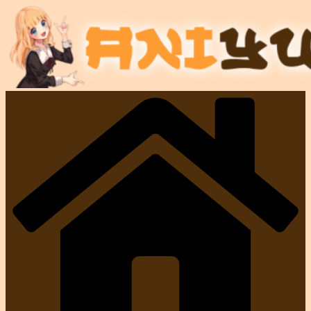
コ
ン
テ
ン
ツ
へ
ス
キ
ッ
プ