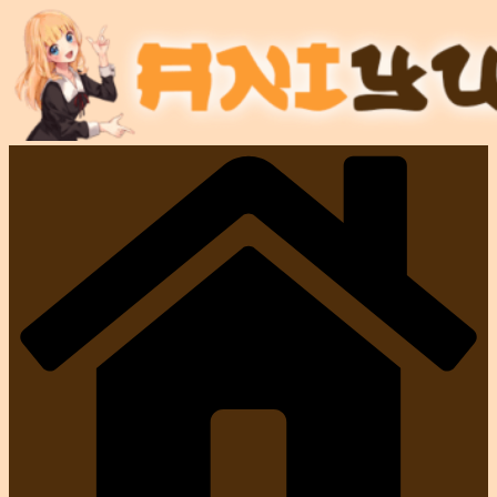
コ
ン
テ
ン
ツ
へ
ス
キ
ッ
プ