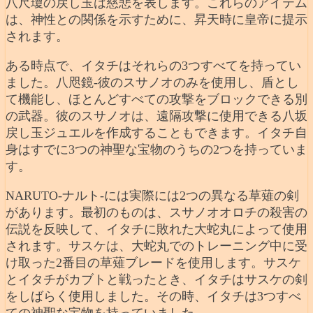
八尺瓊の戻し玉は慈悲を表します。これらのアイテム
は、神性との関係を示すために、昇天時に皇帝に提示
されます。
ある時点で、イタチはそれらの3つすべてを持ってい
ました。八咫鏡-彼のスサノオのみを使用し、盾とし
て機能し、ほとんどすべての攻撃をブロックできる別
の武器。彼のスサノオは、遠隔攻撃に使用できる八坂
戻し玉ジュエルを作成することもできます。イタチ自
身はすでに3つの神聖な宝物のうちの2つを持っていま
す。
NARUTO-ナルト-には実際には2つの異なる草薙の剣
があります。最初のものは、スサノオオロチの殺害の
伝説を反映して、イタチに敗れた大蛇丸によって使用
されます。サスケは、大蛇丸でのトレーニング中に受
け取った2番目の草薙ブレードを使用します。サスケ
とイタチがカブトと戦ったとき、イタチはサスケの剣
をしばらく使用しました。その時、イタチは3つすべ
ての神聖な宝物を持っていました。