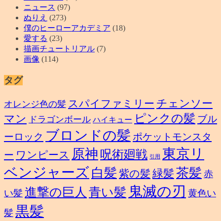
ニュース
(97)
ぬりえ
(273)
僕のヒーローアカデミア
(18)
愛する
(23)
描画チュートリアル
(7)
画像
(114)
タグ
スパイファミリー
チェンソー
オレンジ色の髪
ピンクの髪
マン
ブル
ドラゴンボール
ハイキュー
ブロンドの髪
ーロック
ポケットモンスタ
東京リ
原神
呪術廻戦
ワンピース
ー
引用
ベンジャーズ
白髪
茶髪
緑髪
紫の髪
赤
鬼滅の刃
進撃の巨人
青い髪
い髪
黄色い
黒髪
髪