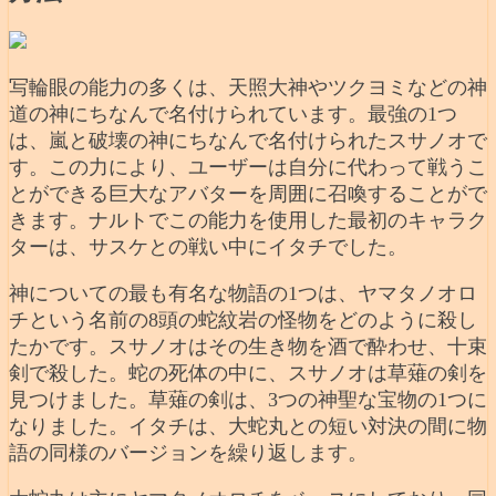
写輪眼の能力の多くは、天照大神やツクヨミなどの神
道の神にちなんで名付けられています。最強の1つ
は、嵐と破壊の神にちなんで名付けられたスサノオで
す。この力により、ユーザーは自分に代わって戦うこ
とができる巨大なアバターを周囲に召喚することがで
きます。ナルトでこの能力を使用した最初のキャラク
ターは、サスケとの戦い中にイタチでした。
神についての最も有名な物語の1つは、ヤマタノオロ
チという名前の8頭の蛇紋岩の怪物をどのように殺し
たかです。スサノオはその生き物を酒で酔わせ、十束
剣で殺した。蛇の死体の中に、スサノオは草薙の剣を
見つけました。草薙の剣は、3つの神聖な宝物の1つに
なりました。イタチは、大蛇丸との短い対決の間に物
語の同様のバージョンを繰り返します。