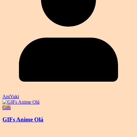
AniYuki
Gifs
GIFs Anime Olá