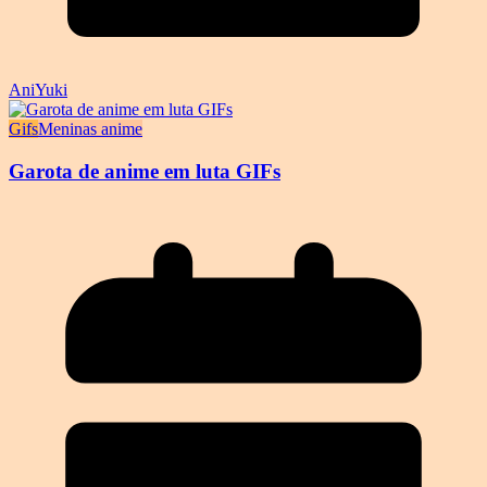
AniYuki
Gifs
Meninas anime
Garota de anime em luta GIFs