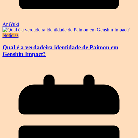
AniYuki
Notícias
Qual é a verdadeira identidade de Paimon em
Genshin Impact?