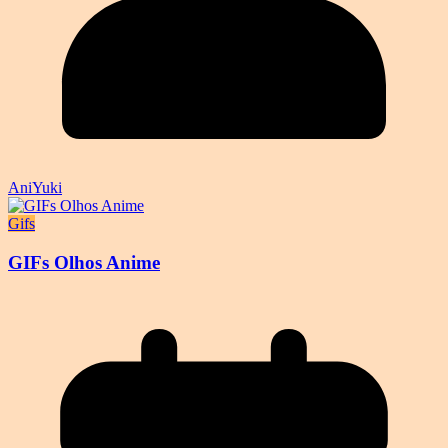
AniYuki
Gifs
GIFs Olhos Anime