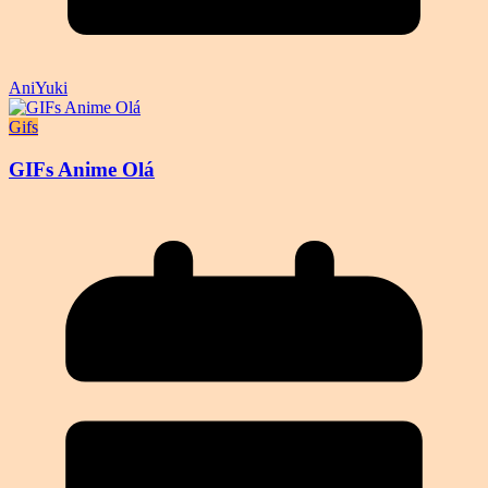
AniYuki
Gifs
GIFs Anime Olá