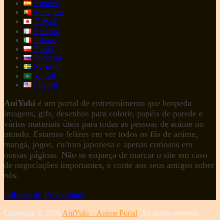
Español
Português
日本語
Français
Italiano
Polski
Русский
Svenska
العربية
English
AniYuki
é um portal de entretenimento que hospeda
imagens, gifs, desenhos para colorir, papéis de parede e
vários materiais úteis para todas as pessoas de anime no
mundo. Estamos felizes em ver todos os fãs de anime,
mangá, jogos, cultura japonesa e apenas curiosos em
nossas páginas. Não se esqueça de marcar o site em caso
de negociações importantes, e conte aos seus amigos sobre
nós.
Política de Privacidade
Copyright © 2026
AniYuki – Anime Portal
. All rights reserved.