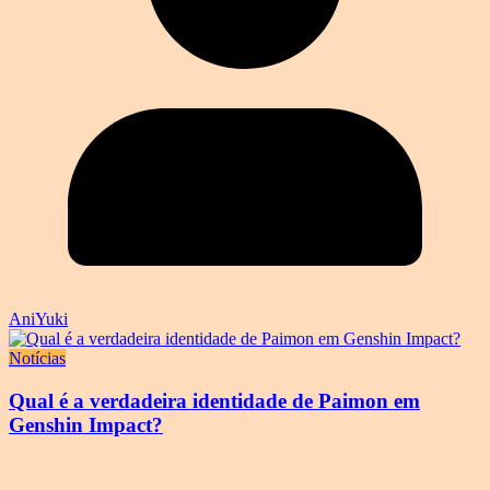
AniYuki
Notícias
Qual é a verdadeira identidade de Paimon em
Genshin Impact?