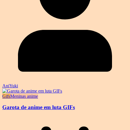
AniYuki
Gifs
Meninas anime
Garota de anime em luta GIFs