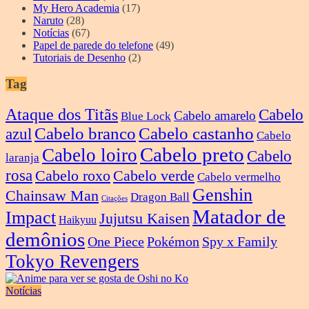
My Hero Academia
(17)
Naruto
(28)
Notícias
(67)
Papel de parede do telefone
(49)
Tutoriais de Desenho
(2)
Tag
Ataque dos Titãs
Cabelo
Cabelo amarelo
Blue Lock
Cabelo branco
Cabelo castanho
azul
Cabelo
Cabelo preto
Cabelo loiro
Cabelo
laranja
rosa
Cabelo roxo
Cabelo verde
Cabelo vermelho
Genshin
Chainsaw Man
Dragon Ball
Citações
Matador de
Impact
Jujutsu Kaisen
Haikyuu
demônios
One Piece
Pokémon
Spy x Family
Tokyo Revengers
Notícias