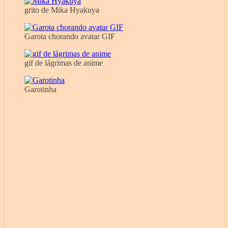
grito de Mika Hyakuya
Garota chorando avatar GIF
gif de lágrimas de anime
Garotinha