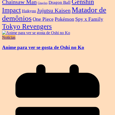
Genshin
Chainsaw Man
Dragon Ball
Citações
Matador de
Impact
Jujutsu Kaisen
Haikyuu
demônios
One Piece
Pokémon
Spy x Family
Tokyo Revengers
Notícias
Anime para ver se gosta de Oshi no Ko