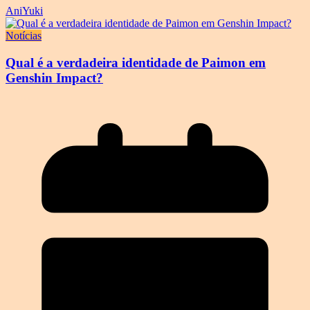
AniYuki
Notícias
Qual é a verdadeira identidade de Paimon em
Genshin Impact?