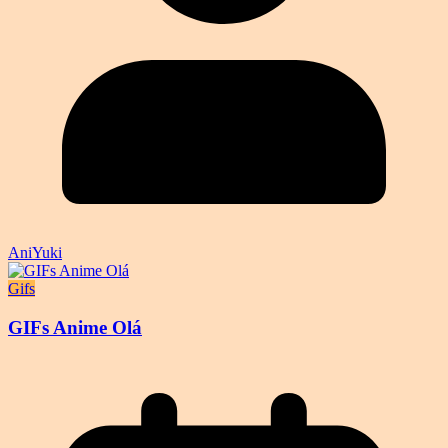
AniYuki
Gifs
GIFs Anime Olá