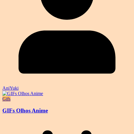
AniYuki
Gifs
GIFs Olhos Anime