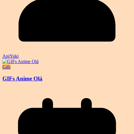
AniYuki
Gifs
GIFs Anime Olá