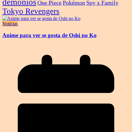
demônios
One Piece
Pokémon
Spy x Family
Tokyo Revengers
Notícias
Anime para ver se gosta de Oshi no Ko