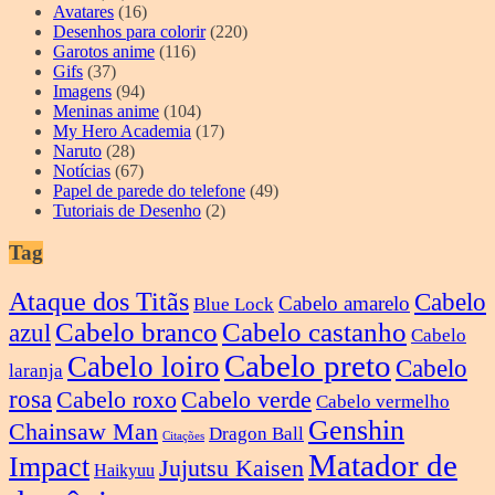
Avatares
(16)
Desenhos para colorir
(220)
Garotos anime
(116)
Gifs
(37)
Imagens
(94)
Meninas anime
(104)
My Hero Academia
(17)
Naruto
(28)
Notícias
(67)
Papel de parede do telefone
(49)
Tutoriais de Desenho
(2)
Tag
Ataque dos Titãs
Cabelo
Cabelo amarelo
Blue Lock
Cabelo branco
Cabelo castanho
azul
Cabelo
Cabelo preto
Cabelo loiro
Cabelo
laranja
rosa
Cabelo roxo
Cabelo verde
Cabelo vermelho
Genshin
Chainsaw Man
Dragon Ball
Citações
Matador de
Impact
Jujutsu Kaisen
Haikyuu