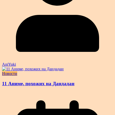
AniYuki
Новости
11 Аниме, похожих на Дандадан