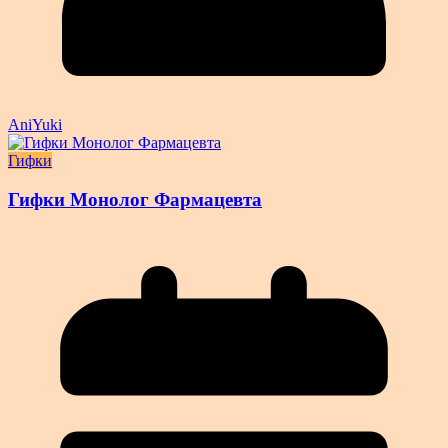
AniYuki
Гифки
Гифки Монолог Фармацевта