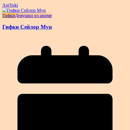
AniYuki
Гифки
Девушки из аниме
Гифки Сейлор Мун