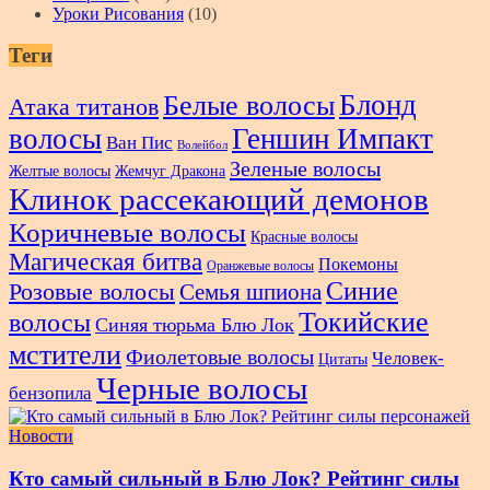
Уроки Рисования
(10)
Теги
Блонд
Белые волосы
Атака титанов
волосы
Геншин Импакт
Ван Пис
Волейбол
Зеленые волосы
Желтые волосы
Жемчуг Дракона
Клинок рассекающий демонов
Коричневые волосы
Красные волосы
Магическая битва
Покемоны
Оранжевые волосы
Синие
Розовые волосы
Семья шпиона
Токийские
волосы
Синяя тюрьма Блю Лок
мстители
Фиолетовые волосы
Человек-
Цитаты
Черные волосы
бензопила
Новости
Кто самый сильный в Блю Лок? Рейтинг силы