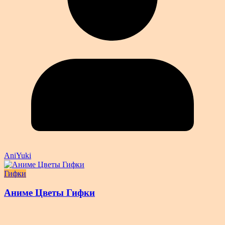
AniYuki
Гифки
Аниме Цветы Гифки