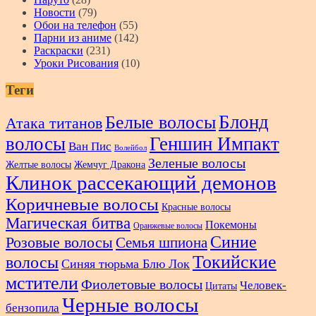
Новости
(79)
Обои на телефон
(55)
Парни из аниме
(142)
Раскраски
(231)
Уроки Рисования
(10)
Теги
Блонд
Белые волосы
Атака титанов
волосы
Геншин Импакт
Ван Пис
Волейбол
Зеленые волосы
Желтые волосы
Жемчуг Дракона
Клинок рассекающий демонов
Коричневые волосы
Красные волосы
Магическая битва
Покемоны
Оранжевые волосы
Синие
Розовые волосы
Семья шпиона
Токийские
волосы
Синяя тюрьма Блю Лок
мстители
Фиолетовые волосы
Человек-
Цитаты
Черные волосы
бензопила