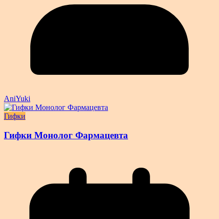
AniYuki
Гифки
Гифки Монолог Фармацевта