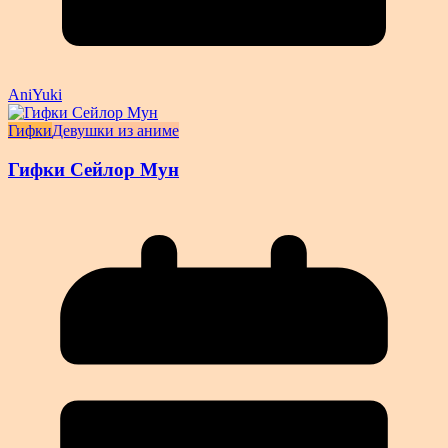
AniYuki
Гифки
Девушки из аниме
Гифки Сейлор Мун