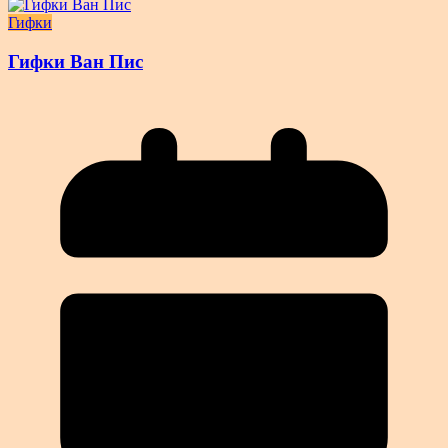
Гифки
Гифки Ван Пис