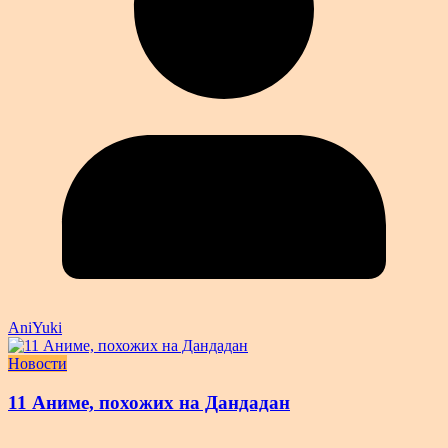
AniYuki
Новости
11 Аниме, похожих на Дандадан