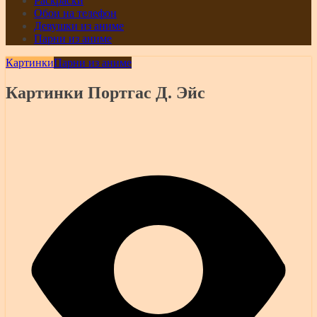
Раскраски
Обои на телефон
Девушки из аниме
Парни из аниме
Картинки
Парни из аниме
Картинки Портгас Д. Эйс