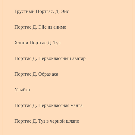
Грустный Портгас. Д. Эйс
Портгас.Д. Эйс из аниме
Хэппи Портгас.Д. Туз
Портгас.Д. Первоклассный аватар
Портгас.Д. Образ аса
Улыбка
Портгас.Д. Первоклассная манга
Портгас.Д. Туз в черной шляпе