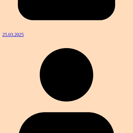
25.03.2025