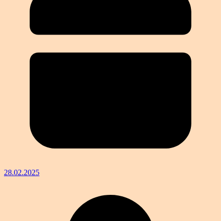
28.02.2025