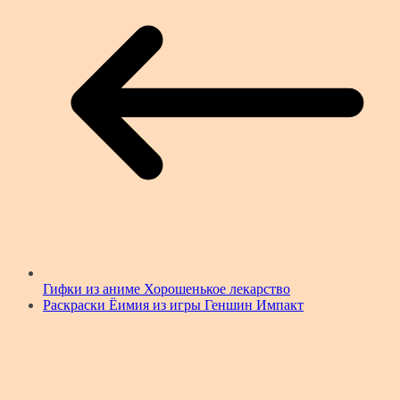
Гифки из аниме Хорошенькое лекарство
Раскраски Ёимия из игры Геншин Импакт