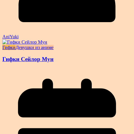
AniYuki
Гифки
Девушки из аниме
Гифки Сейлор Мун