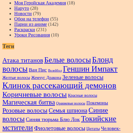
Моя Геройская Академия
(18)
Наруто
(28)
Новости
(79)
Обои на телефон
(55)
Парни из аниме
(142)
Раскраски
(231)
Уроки Рисования
(10)
Теги
Блонд
Белые волосы
Атака титанов
волосы
Геншин Импакт
Ван Пис
Волейбол
Зеленые волосы
Желтые волосы
Жемчуг Дракона
Клинок рассекающий демонов
Коричневые волосы
Красные волосы
Магическая битва
Покемоны
Оранжевые волосы
Синие
Розовые волосы
Семья шпиона
Токийские
волосы
Синяя тюрьма Блю Лок
мстители
Фиолетовые волосы
Человек-
Цитаты