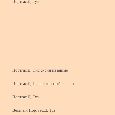
Портгас.Д. Туз
Портгас.Д. Эйс скрин из аниме
Портгас.Д. Первоклассный коллаж
Портгас.Д. Туз
Веселый Портгас.Д. Туз