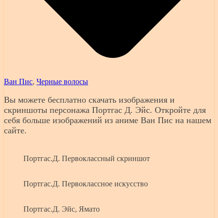
Ван Пис
,
Черные волосы
Вы можете бесплатно скачать изображения и
скриншоты персонажа Портгас Д. Эйс. Откройте для
себя больше изображений из аниме Ван Пис на нашем
сайте.
Портгас.Д. Первоклассный скриншот
Портгас.Д. Первоклассное искусство
Портгас.Д. Эйс, Ямато