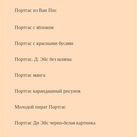
Портгас из Ван Пис
Портгас с яблоком
Портгас с красными бусами
Портгас. Д. Эйс без шляпы
Портгас манга
Портгас карандашный рисунок
Молодой пират Портгас
Портгас Ди Эйс черно-белая картинка