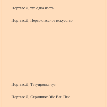
Портгас.Д. туз одна часть
Портгас.Д. Первоклассное искусство
Портгас.Д. Татуировка туз
Портгас.Д. Скриншот Эйс Ван Пис