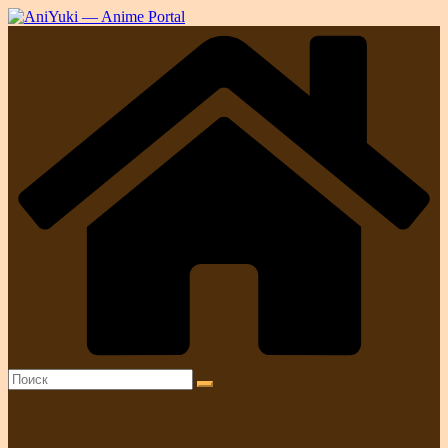
Перейти
к
содержимому