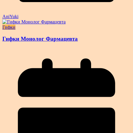
AniYuki
Гифки
Гифки Монолог Фармацевта