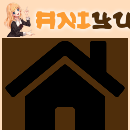
Перейти
к
содержимому