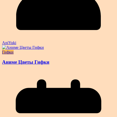
AniYuki
Гифки
Аниме Цветы Гифки