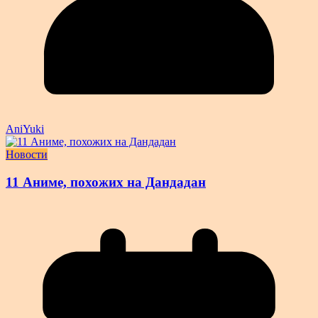
AniYuki
Новости
11 Аниме, похожих на Дандадан