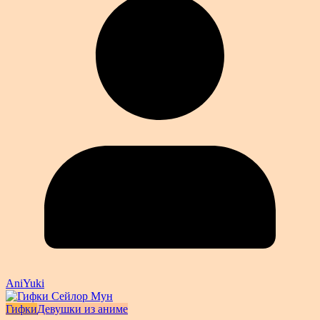
AniYuki
Гифки
Девушки из аниме