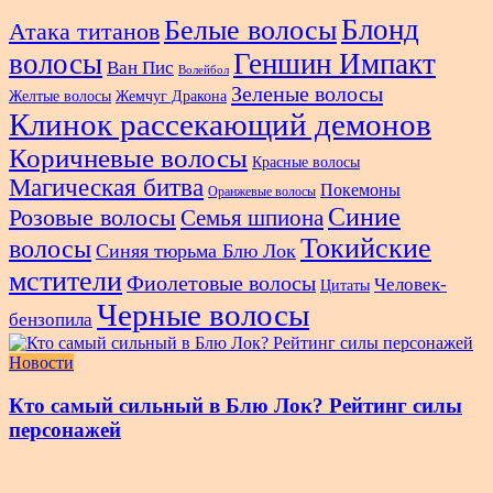
Блонд
Белые волосы
Атака титанов
волосы
Геншин Импакт
Ван Пис
Волейбол
Зеленые волосы
Желтые волосы
Жемчуг Дракона
Клинок рассекающий демонов
Коричневые волосы
Красные волосы
Магическая битва
Покемоны
Оранжевые волосы
Синие
Розовые волосы
Семья шпиона
Токийские
волосы
Синяя тюрьма Блю Лок
мстители
Фиолетовые волосы
Человек-
Цитаты
Черные волосы
бензопила
Новости
Кто самый сильный в Блю Лок? Рейтинг силы
персонажей