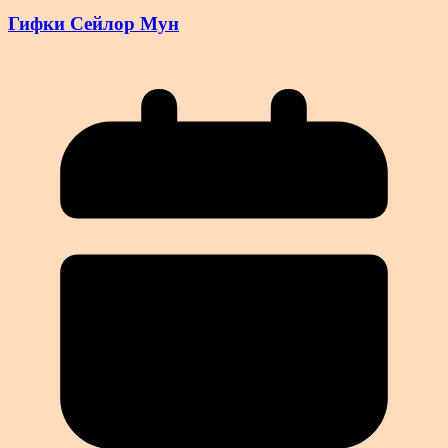
Гифки Сейлор Мун