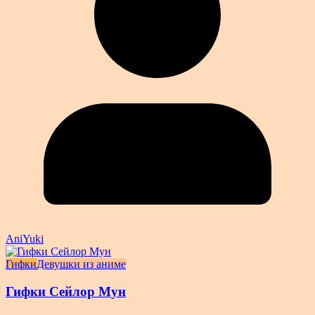
AniYuki
Гифки
Девушки из аниме
Гифки Сейлор Мун