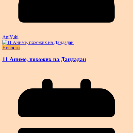
AniYuki
Новости
11 Аниме, похожих на Дандадан