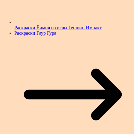
Раскраски Ёимия из игры Геншин Импакт
Раскраски Гаур Гура