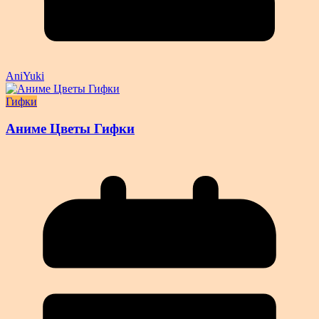
AniYuki
Гифки
Аниме Цветы Гифки