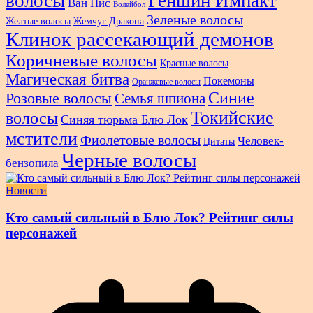
волосы
Геншин Импакт
Ван Пис
Волейбол
Зеленые волосы
Желтые волосы
Жемчуг Дракона
Клинок рассекающий демонов
Коричневые волосы
Красные волосы
Магическая битва
Покемоны
Оранжевые волосы
Синие
Розовые волосы
Семья шпиона
Токийские
волосы
Синяя тюрьма Блю Лок
мстители
Фиолетовые волосы
Человек-
Цитаты
Черные волосы
бензопила
Новости
Кто самый сильный в Блю Лок? Рейтинг силы
персонажей