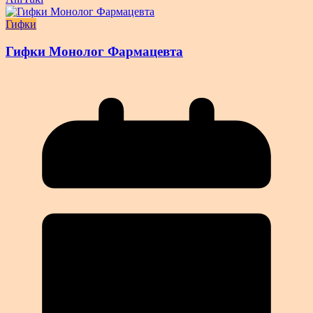
Гифки
Гифки Монолог Фармацевта