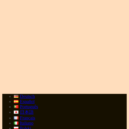
Deutsch
Español
Português
日本語
Français
Italiano
Polski