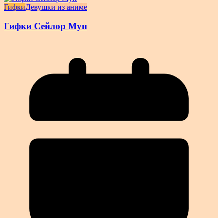
Гифки
Девушки из аниме
Гифки Сейлор Мун