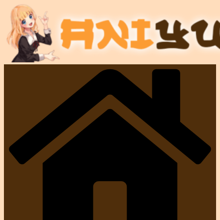
Перейти
к
содержимому