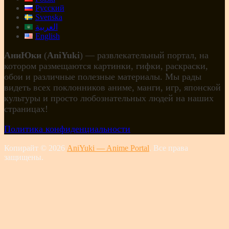
Русский
Svenska
العربية
English
АниЮки
(
AniYuki
) — развлекательный портал, на
котором размещаются картинки, гифки, раскраски,
обои и различные полезные материалы. Мы рады
видеть всех поклонников аниме, манги, игр, японской
культуры и просто любознательных людей на наших
страницах!
Политика конфиденциальности
Копирайт © 2026
AniYuki — Anime Portal
. Все права
защищены.