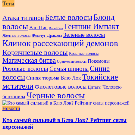
Теги
Блонд
Белые волосы
Атака титанов
волосы
Геншин Импакт
Ван Пис
Волейбол
Зеленые волосы
Желтые волосы
Жемчуг Дракона
Клинок рассекающий демонов
Коричневые волосы
Красные волосы
Магическая битва
Покемоны
Оранжевые волосы
Синие
Розовые волосы
Семья шпиона
Токийские
волосы
Синяя тюрьма Блю Лок
мстители
Фиолетовые волосы
Человек-
Цитаты
Черные волосы
бензопила
Новости
Кто самый сильный в Блю Лок? Рейтинг силы
персонажей