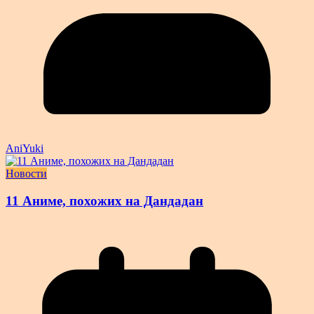
AniYuki
Новости
11 Аниме, похожих на Дандадан