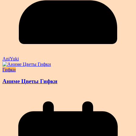
AniYuki
Гифки
Аниме Цветы Гифки