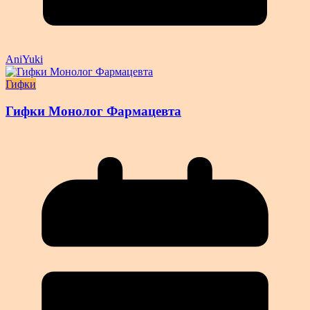
AniYuki
Гифки
Гифки Монолог Фармацевта