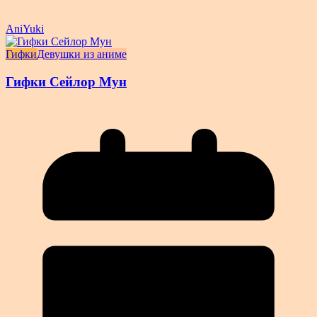
AniYuki
Гифки
Девушки из аниме
Гифки Сейлор Мун