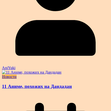
AniYuki
Новости
11 Аниме, похожих на Дандадан