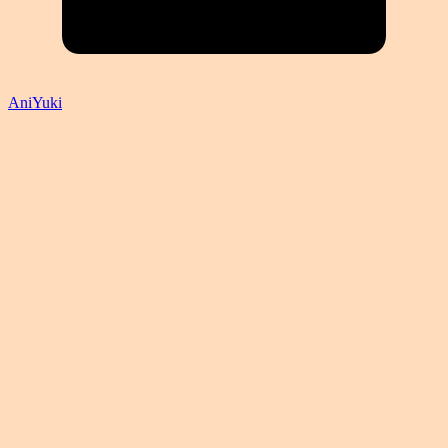
AniYuki