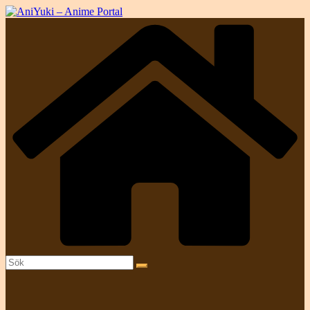
Hoppa
till
innehåll