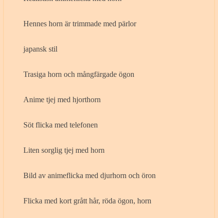
Hennes horn är trimmade med pärlor
japansk stil
Trasiga horn och mångfärgade ögon
Anime tjej med hjorthorn
Söt flicka med telefonen
Liten sorglig tjej med horn
Bild av animeflicka med djurhorn och öron
Flicka med kort grått hår, röda ögon, horn