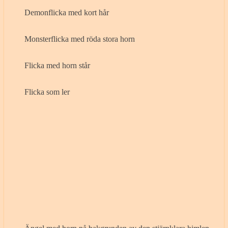
Demonflicka med kort hår
Monsterflicka med röda stora horn
Flicka med horn står
Flicka som ler