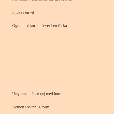
Flicka i en vit
Ögon med smala elever i en flicka
Utrymme och en tjej med horn
Demon i kvinnlig form