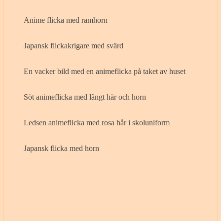
Anime flicka med ramhorn
Japansk flickakrigare med svärd
En vacker bild med en animeflicka på taket av huset
Söt animeflicka med långt hår och horn
Ledsen animeflicka med rosa hår i skoluniform
Japansk flicka med horn