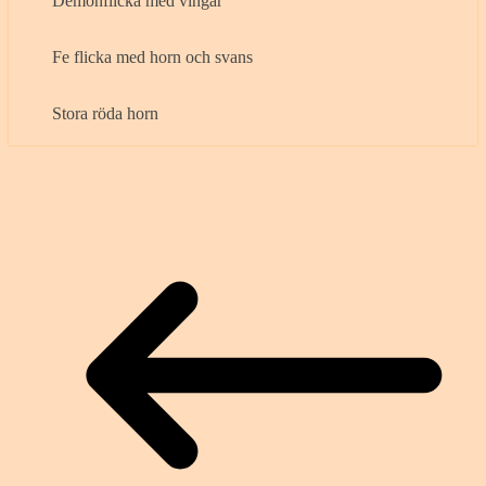
Demonflicka med vingar
Fe flicka med horn och svans
Stora röda horn