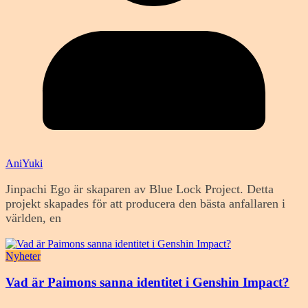
AniYuki
Jinpachi Ego är skaparen av Blue Lock Project. Detta
projekt skapades för att producera den bästa anfallaren i
världen, en
Nyheter
Vad är Paimons sanna identitet i Genshin Impact?