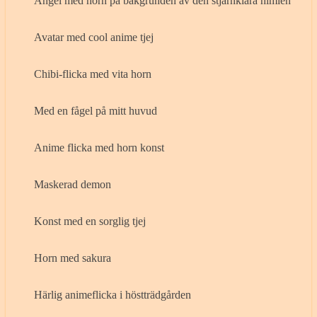
Ängel med horn på bakgrunden av den stjärnklara himlen
Avatar med cool anime tjej
Chibi-flicka med vita horn
Med en fågel på mitt huvud
Anime flicka med horn konst
Maskerad demon
Konst med en sorglig tjej
Horn med sakura
Härlig animeflicka i höstträdgården