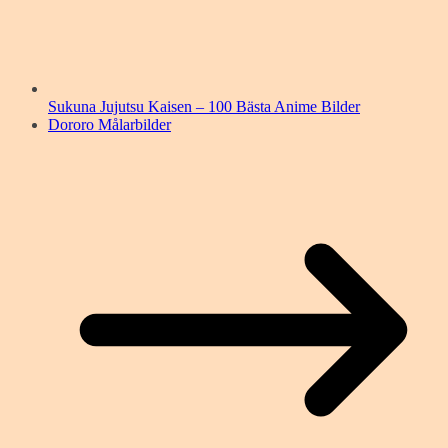
Sukuna Jujutsu Kaisen – 100 Bästa Anime Bilder
Dororo Målarbilder