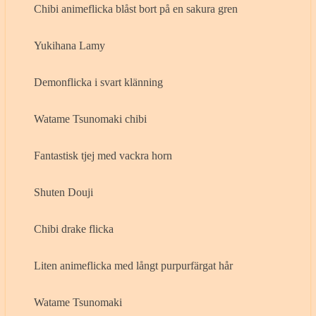
Chibi animeflicka blåst bort på en sakura gren
Yukihana Lamy
Demonflicka i svart klänning
Watame Tsunomaki chibi
Fantastisk tjej med vackra horn
Shuten Douji
Chibi drake flicka
Liten animeflicka med långt purpurfärgat hår
Watame Tsunomaki