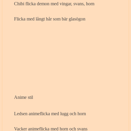
Chibi flicka demon med vingar, svans, horn
Flicka med långt hår som bär glasögon
Anime stil
Ledsen animeflicka med lugg och horn
Vacker animeflicka med horn och svans