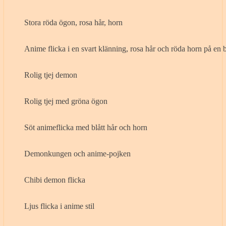
Stora röda ögon, rosa hår, horn
Anime flicka i en svart klänning, rosa hår och röda horn på en
Rolig tjej demon
Rolig tjej med gröna ögon
Söt animeflicka med blått hår och horn
Demonkungen och anime-pojken
Chibi demon flicka
Ljus flicka i anime stil