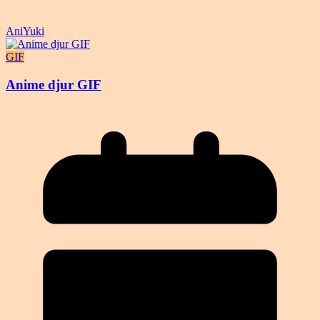
AniYuki
GIF
Anime djur GIF