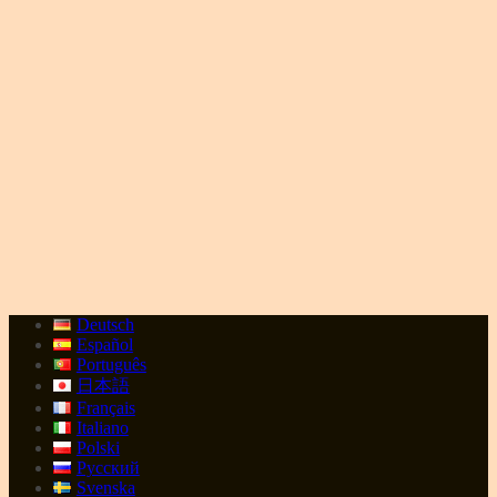
Deutsch
Español
Português
日本語
Français
Italiano
Polski
Русский
Svenska