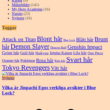
Kärlek
(9)
Målarbilder
(141)
My Hero Academia
(16)
Naruto
(23)
Nyheter
(16)
Taggar
Blont hår
Brunt
Attack on Titan
Blått hår
Blue Lock
Demon Slayer
hår
Genshin Impact
Dragon Ball
Grönt hår
Gult hår
Lila hår
Jujutsu Kaisen
Haikyuu
One Piece
Svart hår
Rosa hår
Orange hår
Pokémon
Rött hår
Tokyo Revengers
Vitt hår
Nyheter
Vilka är Jinpachi Egos verkliga avsikter i Blue
Lock?