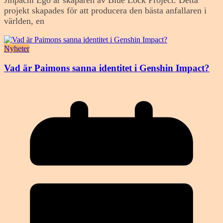
Jinpachi Ego är skaparen av Blue Lock Project. Detta
projekt skapades för att producera den bästa anfallaren i
världen, en
Nyheter
Vad är Paimons sanna identitet i Genshin Impact?