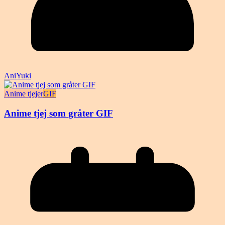
AniYuki
Anime tjejer
GIF
Anime tjej som gråter GIF