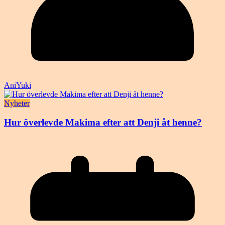
AniYuki
Nyheter
Hur överlevde Makima efter att Denji åt henne?