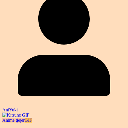
AniYuki
Anime tjejer
GIF