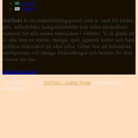
العربية
English
AniYuki
är en underhållningsportal som är värd för bilder,
gifs, målarbilder, bakgrundsbilder och olika användbara
material för alla anime människor i världen. Vi är glada att
se alla fans av anime, manga, spel, japansk kultur och bara
nyfikna människor på våra sidor. Glöm inte att bokmärka
webbplatsen vid viktiga förhandlingar och berätta för dina
vänner om oss.
Integritetspolicy
Upphovsrätt © 2026
AniYuki – Anime Portal
. Alla rättigheter
förbehålles.