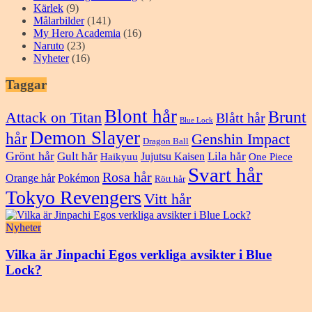
Kärlek
(9)
Målarbilder
(141)
My Hero Academia
(16)
Naruto
(23)
Nyheter
(16)
Taggar
Blont hår
Brunt
Attack on Titan
Blått hår
Blue Lock
Demon Slayer
hår
Genshin Impact
Dragon Ball
Grönt hår
Gult hår
Lila hår
Jujutsu Kaisen
Haikyuu
One Piece
Svart hår
Rosa hår
Orange hår
Pokémon
Rött hår
Tokyo Revengers
Vitt hår
Nyheter
Vilka är Jinpachi Egos verkliga avsikter i Blue
Lock?