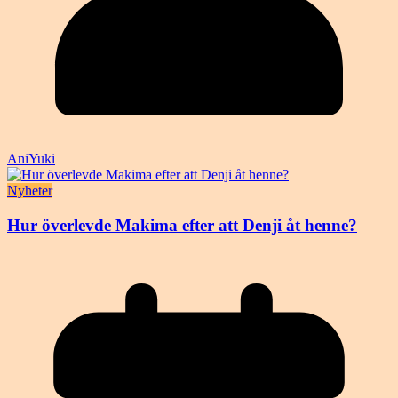
AniYuki
Nyheter
Hur överlevde Makima efter att Denji åt henne?